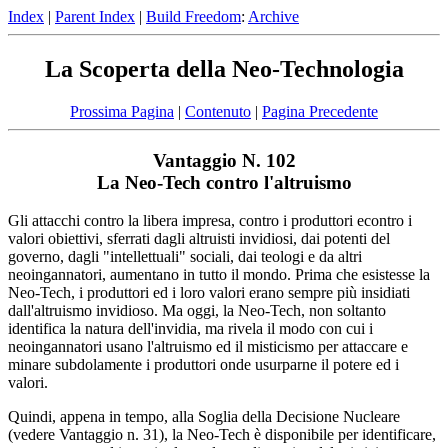
Index
|
Parent Index
|
Build Freedom
:
Archive
La Scoperta della Neo-Technologia
Prossima Pagina
|
Contenuto
|
Pagina Precedente
Vantaggio N. 102
La Neo-Tech contro l'altruismo
Gli attacchi contro la libera impresa, contro i produttori econtro i
valori obiettivi, sferrati dagli altruisti invidiosi, dai potenti del
governo, dagli "intellettuali" sociali, dai teologi e da altri
neoingannatori, aumentano in tutto il mondo. Prima che esistesse la
Neo-Tech, i produttori ed i loro valori erano sempre più insidiati
dall'altruismo invidioso. Ma oggi, la Neo-Tech, non soltanto
identifica la natura dell'invidia, ma rivela il modo con cui i
neoingannatori usano l'altruismo ed il misticismo per attaccare e
minare subdolamente i produttori onde usurparne il potere ed i
valori.
Quindi, appena in tempo, alla Soglia della Decisione Nucleare
(vedere Vantaggio n. 31), la Neo-Tech è disponibile per identificare,