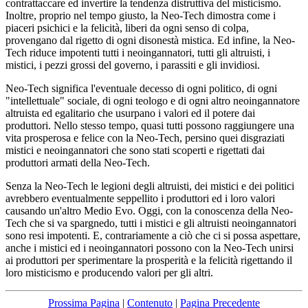
contrattaccare ed invertire la tendenza distruttiva del misticismo.
Inoltre, proprio nel tempo giusto, la Neo-Tech dimostra come i
piaceri psichici e la felicità, liberi da ogni senso di colpa,
provengano dal rigetto di ogni disonestà mistica. Ed infine, la Neo-
Tech riduce impotenti tutti i neoingannatori, tutti gli altruisti, i
mistici, i pezzi grossi del governo, i parassiti e gli invidiosi.
Neo-Tech significa l'eventuale decesso di ogni politico, di ogni
"intellettuale" sociale, di ogni teologo e di ogni altro neoingannatore
altruista ed egalitario che usurpano i valori ed il potere dai
produttori. Nello stesso tempo, quasi tutti possono raggiungere una
vita prosperosa e felice con la Neo-Tech, persino quei disgraziati
mistici e neoingannatori che sono stati scoperti e rigettati dai
produttori armati della Neo-Tech.
Senza la Neo-Tech le legioni degli altruisti, dei mistici e dei politici
avrebbero eventualmente seppellito i produttori ed i loro valori
causando un'altro Medio Evo. Oggi, con la conoscenza della Neo-
Tech che si va spargnedo, tutti i mistici e gli altruisti neoingannatori
sono resi impotenti. E, contrariamente a ciò che ci si possa aspettare,
anche i mistici ed i neoingannatori possono con la Neo-Tech unirsi
ai produttori per sperimentare la prosperità e la felicità rigettando il
loro misticismo e producendo valori per gli altri.
Prossima Pagina
|
Contenuto
|
Pagina Precedente