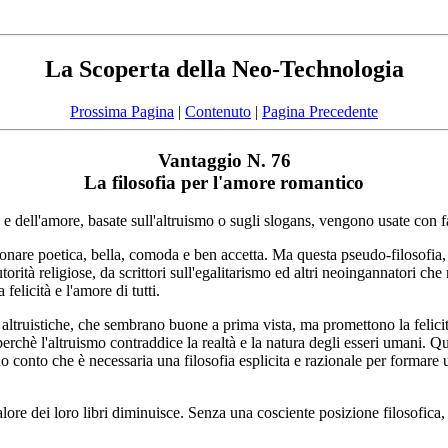
La Scoperta della Neo-Technologia
Prossima Pagina
|
Contenuto
|
Pagina Precedente
Vantaggio N. 76
La filosofia per l'amore romantico
 e dell'amore, basate sull'altruismo o sugli slogans, vengono usate con fa
uonare poetica, bella, comoda e ben accetta. Ma questa pseudo-filosofia
 autorità religiose, da scrittori sull'egalitarismo ed altri neoingannator
felicità e l'amore di tutti.
ed altruistiche, che sembrano buone a prima vista, ma promettono la felicit
chè l'altruismo contraddice la realtà e la natura degli esseri umani. Quest
ono conto che è necessaria una filosofia esplicita e razionale per formare 
valore dei loro libri diminuisce. Senza una cosciente posizione filosofica