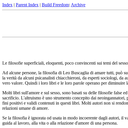
Index
|
Parent Index
|
Build Freedom
:
Archive
Le filosofie superficiali, eloquenti, poco convincenti sui temi del sesso
Ad alcune persone, la filosofia di Leo Buscaglia di amare tutti, può s
la verità da alcuni psicanalisti chiacchieroni, da esperti sociologi, da
vero valore. Quindi i loro libri e le loro parole operano per diminuire la 
Molti libri sull'amore e sul sesso, sono basati su delle filosofie false 
sacrificio. L'altruismo è uno strumento concepito dai neoingannatori, per
fini positivi e validi contenuti in questi libri. Molti autori non si rend
relazioni umane di amore.
Se la filosofia è ignorata od usata in modo incoerente dagli autori, il 
guida al lavoro, alla vita o alla relazione d'amore di una persona.