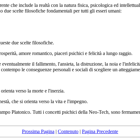
ente che include la realtà con la natura fisica, psicologica ed intellett
no due scelte filosofiche fondamentali per tutti gli esseri umani:
queste due scelte filosofiche.
osperità, amore romantico, piaceri psichici e felicità a lungo raggio.
entualmente il fallimento, l'ansieta, la distruzione, la noia e l'infelic
 nel contempo le conseguenze personali e sociali di scegliere un atteggiamen
 orienta verso la morte e l'inerzia.
nestà, che si orienta verso la vita e l'impegno.
el campo Platonico. Tutti i concetti psichici della Neo-Tech, sono fermame
Prossima Pagina
|
Contenuto
|
Pagina Precedente