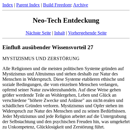
Index
|
Parent Index
|
Build Freedom
:
Archive
Neo-Tech Entdeckung
Nächste Seite
|
Inhalt
|
Vorhergehende Seite
Einfluß ausübender Wissensvorteil 27
MYSTIZISMUS UND ZERSTÖRUNG
Alle Religionen und die meisten politischen Systeme gründen auf
Mystizismus und Altruismus und stehen deshalb zur Natur des
Menschen in Widerspruch. Diese Systeme etablieren ethische und
soziale Bedingungen, die vom einzelnen Menschen verlangen,
opfernd seiner Natur zuwiderzuhandeln. Auf diese Weise gehen
größer werdende Teile an Wohlergehen, Leben und Glück an
verschiedene "höhere Zwecke und Anlässe" aus nicht-realen und
schädlichen Gründen verloren. Mystizismus und Opfer stehen im
Widerspruch zur Natur des Menschen und zu seinen Bedürfnissen.
Jeder Mystizismus und jede Religion arbeitet auf die Untergrabung
der Selbstachtung und den psychischen Freuden hin, was umgekehrt
zu Unkompetenz, Glücklosigkeit und Zerstörung führt.