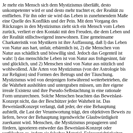
Je mehr ein Mensch sich dem Mystizismus überläßt, desto
unkompetenter wird er und desto mehr trachtet er, der Realität zu
entfliehen. Für ihn oder sie wird das Leben in zunehmendem Maße
eine Quelle des Konflikts und der Pein. Mit dem Vorgang des
Rückzuges in den Mystizismus zieht sich ein Mensch vom Leben
zurück, verliert er den Kontakt mit den Freuden, die dem Leben und
der Realität stillschweigend innewohnen. Eine gemeinsame
Charkateristik von Mystikern ist ihre Auffassung, daß l) das Leben
von Natur aus hart, unfair, erbärmlich ist, 2) die Menschen von
Natur aus schädlich und böswillig sind. Jedoch das Gegenteil ist
wahr: l) das menschliche Leben ist von Natur aus frohgesinnt, fair
und glücklich, und 2) Menschen sind von Natur aus nützlich und
wohlwollend. Alle Arten von Mystizismus (von der Astrologie bis
zur Religion) sind Formen des Betrugs und der Täuschung.
Mystizismus wird von denjenigen fortwährend weiterbetrieben, die
die Wahrheit aushöhlen und untergraben müssen, um ihre eigene
irreale Existenz und ihre Pseudo-Selbstachtung in eine rationale
Form umzurechnen. Solche Menschen beachten das Beweislast-
Konzept nicht, das der Beschützer jeder Wahrheit ist. Das
BeweislastKonzept verlangt, daß jeder, der eine Behauptung
aufstellt, die Last der Verantwortung trägt, den objektiven Beweis zu
liefern, bevor der Behauptung irgendwelche Glaubwürdigkeit
zuerkannt wird. Menschen, die Mystizismus propagieren und
fördern, ignorieren entweder das Beweislast-Konzept oder