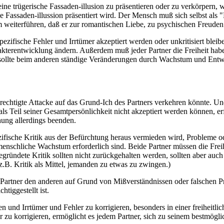
eine trügerische Fassaden-illusion zu präsentieren oder zu verkörpern, 
Fassaden-illussion präsentiert wird. Der Mensch muß sich selbst als "
 weiterführen, daß er zur romantischen Liebe, zu psychischen Freude
ezifische Fehler und Irrtümer akzeptiert werden oder unkritisiert bleib
terentwicklung ändern. Außerdem muß jeder Partner die Freiheit haben,
d sollte beim anderen ständige Veränderungen durch Wachstum und Entw
rechtigte Attacke auf das Grund-Ich des Partners verkehren könnte. U
ls Teil seiner Gesamtpersönlichkeit nicht akzeptiert werden können, er
ung allerdings beenden.
spezifische Kritik aus der Befürchtung heraus vermieden wird, Probleme
menschliche Wachstum erforderlich sind. Beide Partner müssen die Frei
ndete Kritik sollten nicht zurückgehalten werden, sollten aber auch 
.B. Kritik als Mittel, jemanden zu etwas zu zwingen.)
n Partner den anderen auf Grund von Mißverständnissen oder falschen 
htiggestellt ist.
nd Irrtümer und Fehler zu korrigieren, besonders in einer freiheitlich
 zu korrigieren, ermöglicht es jedem Partner, sich zu seinem bestmögl