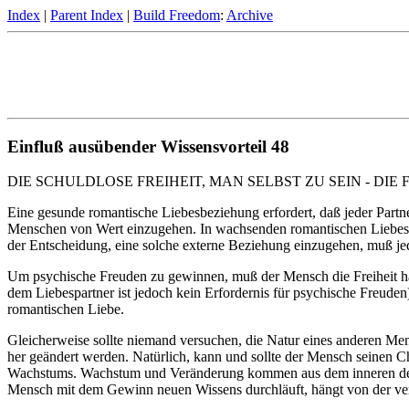
Index
|
Parent Index
|
Build Freedom
:
Archive
Einfluß ausübender Wissensvorteil 48
DIE SCHULDLOSE FREIHEIT, MAN SELBST ZU SEIN - DIE
Eine gesunde romantische Liebesbeziehung erfordert, daß jeder Part
Menschen von Wert einzugehen. In wachsenden romantischen Liebesbez
der Entscheidung, eine solche externe Beziehung einzugehen, muß jede
Um psychische Freuden zu gewinnen, muß der Mensch die Freiheit hab
dem Liebespartner ist jedoch kein Erfordernis für psychische Freuden)
romantischen Liebe.
Gleicherweise sollte niemand versuchen, die Natur eines anderen Me
her geändert werden. Natürlich, kann und sollte der Mensch seinen C
Wachstums. Wachstum und Veränderung kommen aus dem inneren des M
Mensch mit dem Gewinn neuen Wissens durchläuft, hängt von der ver