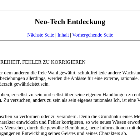
Neo-Tech Entdeckung
Nächste Seite
|
Inhalt
|
Vorhergehende Seite
 FREIHEIT, FEHLER ZU KORRIGIEREN
ner dem anderen die freie Wahl gewährt, schuldfrei jede andere Wachst
iehungen allerdings, werden die Anlässe für eine externe, rationale.
rzeit gewährleistet sein.
en, er selbst zu sein und selbst über seine eigenen Handlungen zu e
. Zu versuchen, anders zu sein als sein eigenes rationales Ich, ist ein
nschen zu verformen oder zu verändern. Denn die Grundnatur eines Me
harakter entwickeln und Fehler korrigieren, so wie neues Wissen erwo
enschen, durch die gewollte Bemühung, neue Informationen mit der Na
gangenen Entwicklung seines Geistes und seines Charakters ab.