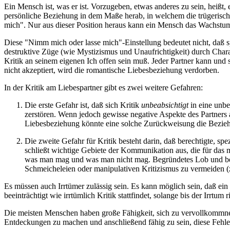
Ein Mensch ist, was er ist. Vorzugeben, etwas anderes zu sein, heißt, 
persönliche Beziehung in dem Maße herab, in welchem die trügerische 
mich". Nur aus dieser Position heraus kann ein Mensch das Wachstum
Diese "Nimm mich oder lasse mich"-Einstellung bedeutet nicht, daß sp
destruktive Züge (wie Mystizismus und Unaufrichtigkeit) durch Charak
Kritik an seinem eigenen Ich offen sein muß. Jeder Partner kann un
nicht akzeptiert, wird die romantische Liebesbeziehung verdorben.
In der Kritik am Liebespartner gibt es zwei weitere Gefahren:
Die erste Gefahr ist, daß sich Kritik
unbeabsichtigt
in eine unbe
zerstören. Wenn jedoch gewisse negative Aspekte des Partners a
Liebesbeziehung könnte eine solche Zurückweisung die Bezieh
Die zweite Gefahr für Kritik besteht darin, daß berechtigte, 
schließt wichtige Gebiete der Kommunikation aus, die für das 
was man mag und was man nicht mag. Begründetes Lob und begrü
Schmeicheleien oder manipulativen Kritizismus zu vermeiden (z
Es müssen auch Irrtümer zulässig sein. Es kann möglich sein, daß ei
beeinträchtigt wie irrtümlich Kritik stattfindet, solange bis der Irrtum ric
Die meisten Menschen haben große Fähigkeit, sich zu vervollkommnen u
Entdeckungen zu machen und anschließend fähig zu sein, diese Fehler