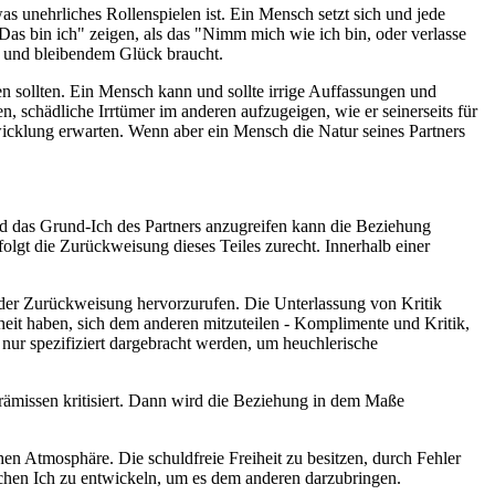
was unehrliches Rollenspielen ist. Ein Mensch setzt sich und jede
Das bin ich" zeigen, als das "Nimm mich wie ich bin, oder verlasse
n und bleibendem Glück braucht.
en sollten. Ein Mensch kann und sollte irrige Auffassungen und
 schädliche Irrtümer im anderen aufzugeigen, wie er seinerseits für
icklung erwarten. Wenn aber ein Mensch die Natur seines Partners
nd das Grund-Ich des Partners anzugreifen kann die Beziehung
folgt die Zurückweisung dieses Teiles zurecht. Innerhalb einer
 oder Zurückweisung hervorzurufen. Die Unterlassung von Kritik
heit haben, sich dem anderen mitzuteilen - Komplimente und Kritik,
nur spezifiziert dargebracht werden, um heuchlerische
Prämissen kritisiert. Dann wird die Beziehung in dem Maße
en Atmosphäre. Die schuldfreie Freiheit zu besitzen, durch Fehler
ichen Ich zu entwickeln, um es dem anderen darzubringen.