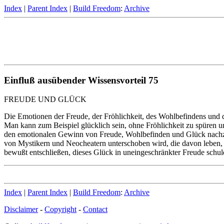
Index
|
Parent Index
|
Build Freedom
:
Archive
Einfluß ausübender Wissensvorteil 75
FREUDE UND GLÜCK
Die Emotionen der Freude, der Fröhlichkeit, des Wohlbefindens und de
Man kann zum Beispiel glücklich sein, ohne Fröhlichkeit zu spüren u
den emotionalen Gewinn von Freude, Wohlbefinden und Glück nachzu
von Mystikern und Neocheatern unterschoben wird, die davon leben, 
bewußt entschließen, dieses Glück in uneingeschränkter Freude schul
Index
|
Parent Index
|
Build Freedom
:
Archive
Disclaimer
-
Copyright
-
Contact