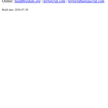
Online:
buildfreedom.org
|
terrorcrat.com
/
terroristbureaucrat.com
Build date: 2026-07-30