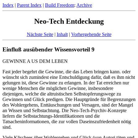
Index
|
Parent Index
|
Build Freedom
:
Archive
Neo-Tech Entdeckung
Nächste Seite
|
Inhalt
|
Vorhergehende Seite
Einfluß ausübender Wissensvorteil 9
GEWINNE A US DEM LEBEN
Fast jeder begehrt die Gewinne, die das Leben bringen kann. oder
wünscht sich zumindest eine Entschuldigung dafür, daß es ihm nicht
gelungen ist, diese Gewinne zu erlangen. In der Tat erreichen nur
wenige Menschen die möglichen Gewinne, insbesondere
diejenigen, welche die altruistischen Selbstopferungswege zu
Gewinnen und Glück predigen. Die Hauptgründe für Begrenzungen
des Wohlergehens, Enttäuschungen und Versagen, sind der Mangel
an Wissen und Selbstachtung. Die Neo-Tech-Psychiv-Konzepte
liefern die Selbstachtungs-Identifikationen und die
Tatsacheninformationen, die zur vollen Daseinszufriedenheit nötig
sind.
Viele Klischees über Wohlergehen und Glück (von Autori täten und