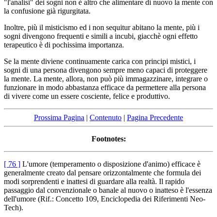
"l'analisi" dei sogni non è altro che alimentare di nuovo la mente con
la confusione già rigurgitata.
Inoltre, più il misticismo ed i non sequitur abitano la mente, più i
sogni divengono frequenti e simili a incubi, giacchè ogni effetto
terapeutico è di pochissima importanza.
Se la mente diviene continuamente carica con principi mistici, i
sogni di una persona divengono sempre meno capaci di proteggere
la mente. La mente, allora, non può più immagazzinare, integrare o
funzionare in modo abbastanza efficace da permettere alla persona
di vivere come un essere cosciente, felice e produttivo.
Prossima Pagina
|
Contenuto
|
Pagina Precedente
Footnotes:
[ 76 ]
L'umore (temperamento o disposizione d'animo) efficace è
generalmente creato dal pensare orizzontalmente che formula dei
modi sorprendenti e inattesi di guardare alla realtà. Il rapido
passaggio dal convenzionale o banale al nuovo o inatteso è l'essenza
dell'umore (Rif.: Concetto 109, Enciclopedia dei Riferimenti Neo-
Tech).