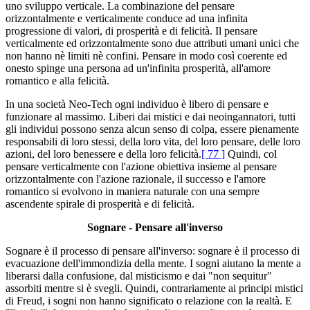
uno sviluppo verticale. La combinazione del pensare
orizzontalmente e verticalmente conduce ad una infinita
progressione di valori, di prosperità e di felicità. Il pensare
verticalmente ed orizzontalmente sono due attributi umani unici che
non hanno nè limiti nè confini. Pensare in modo così coerente ed
onesto spinge una persona ad un'infinita prosperità, all'amore
romantico e alla felicità.
In una società Neo-Tech ogni individuo è libero di pensare e
funzionare al massimo. Liberi dai mistici e dai neoingannatori, tutti
gli individui possono senza alcun senso di colpa, essere pienamente
responsabili di loro stessi, della loro vita, del loro pensare, delle loro
azioni, del loro benessere e della loro felicità.
[ 77 ]
Quindi, col
pensare verticalmente con l'azione obiettiva insieme al pensare
orizzontalmente con l'azione razionale, il successo e l'amore
romantico si evolvono in maniera naturale con una sempre
ascendente spirale di prosperità e di felicità.
Sognare - Pensare all'inverso
Sognare è il processo di pensare all'inverso: sognare è il processo di
evacuazione dell'immondizia della mente. I sogni aiutano la mente a
liberarsi dalla confusione, dal misticismo e dai "non sequitur"
assorbiti mentre si è svegli. Quindi, contrariamente ai principi mistici
di Freud, i sogni non hanno significato o relazione con la realtà. E