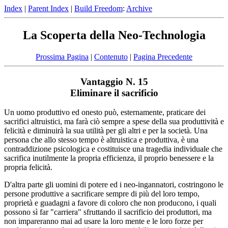
Index
|
Parent Index
|
Build Freedom
:
Archive
La Scoperta della Neo-Technologia
Prossima Pagina
|
Contenuto
|
Pagina Precedente
Vantaggio N. 15
Eliminare il sacrificio
Un uomo produttivo ed onesto può, esternamente, praticare dei
sacrifici altruistici, ma farà ciò sempre a spese della sua produttività e
felicità e diminuirà la sua utilità per gli altri e per la società. Una
persona che allo stesso tempo è altruistica e produttiva, è una
contraddizione psicologica e costituisce una tragedia individuale che
sacrifica inutilmente la propria efficienza, il proprio benessere e la
propria felicità.
D'altra parte gli uomini di potere ed i neo-ingannatori, costringono le
persone produttive a sacrificare sempre di più del loro tempo,
proprietà e guadagni a favore di coloro che non producono, i quali
possono sì far "carriera" sfruttando il sacrificio dei produttori, ma
non impareranno mai ad usare la loro mente e le loro forze per