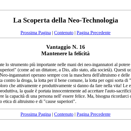
La Scoperta della Neo-Technologia
Prossima Pagina
|
Contenuto
|
Pagina Precedente
Vantaggio N. 16
Mantenere la felicità
te lo strumento più importante nelle mani dei neo-ingannatori al potere (gov
e superiori" (come ad un dittatore, a Dio, allo stato, alla società). Quest
 Neo-ingannatori operano sempre con la maschera dell'altruismo e delle "ca
lotta contro la droga, la lotta per il bene comune, la lotta per ogni sorta 
oloro che attivamente e produttivamente si danno da fare nella vita! Le 
roduttiva, la quale è portata innocentemente ad accettare l'auto-sacrific
 la capacità di una persona nell' essere felice. Ma, bisogna ricordarci 
o etica di altruismo e di "cause superiori".
Prossima Pagina
|
Contenuto
|
Pagina Precedente