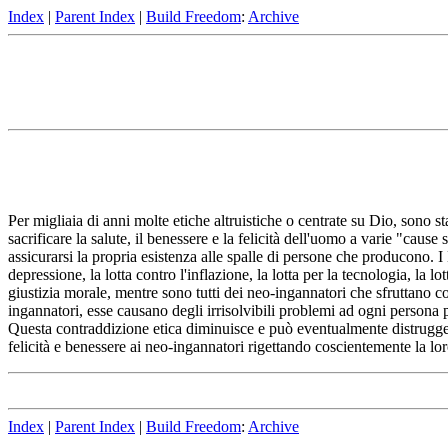
Index
|
Parent Index
|
Build Freedom
:
Archive
Per migliaia di anni molte etiche altruistiche o centrate su Dio, sono sta
sacrificare la salute, il benessere e la felicità dell'uomo a varie "caus
assicurarsi la propria esistenza alle spalle di persone che producono. I
depressione, la lotta contro l'inflazione, la lotta per la tecnologia, la 
giustizia morale, mentre sono tutti dei neo-ingannatori che sfruttano c
ingannatori, esse causano degli irrisolvibili problemi ad ogni persona p
Questa contraddizione etica diminuisce e può eventualmente distruggere
felicità e benessere ai neo-ingannatori rigettando coscientemente la lor
Index
|
Parent Index
|
Build Freedom
:
Archive