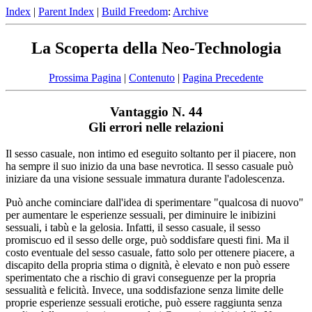
Index
|
Parent Index
|
Build Freedom
:
Archive
La Scoperta della Neo-Technologia
Prossima Pagina
|
Contenuto
|
Pagina Precedente
Vantaggio N. 44
Gli errori nelle relazioni
Il sesso casuale, non intimo ed eseguito soltanto per il piacere, non
ha sempre il suo inizio da una base nevrotica. Il sesso casuale può
iniziare da una visione sessuale immatura durante l'adolescenza.
Può anche cominciare dall'idea di sperimentare "qualcosa di nuovo"
per aumentare le esperienze sessuali, per diminuire le inibizini
sessuali, i tabù e la gelosia. Infatti, il sesso casuale, il sesso
promiscuo ed il sesso delle orge, può soddisfare questi fini. Ma il
costo eventuale del sesso casuale, fatto solo per ottenere piacere, a
discapito della propria stima o dignità, è elevato e non può essere
sperimentato che a rischio di gravi conseguenze per la propria
sessualità e felicità. Invece, una soddisfazione senza limite delle
proprie esperienze sessuali erotiche, può essere raggiunta senza