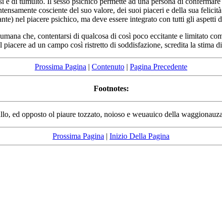
si e di tumulto. Il sesso psichico permette ad una persona di confermare f
 intensamente cosciente del suo valore, dei suoi piaceri e della sua felicit
ante) nel piacere psichico, ma deve essere integrato con tutti gli aspetti 
 umana che, contentarsi di qualcosa di così poco eccitante e limitato com
 piacere ad un campo così ristretto di soddisfazione, scredita la stima di n
Prossima Pagina
|
Contenuto
|
Pagina Precedente
Footnotes:
llo, ed opposto ol piaure tozzato, noioso e weuauico della waggionauza de
Prossima Pagina
|
Inizio Della Pagina