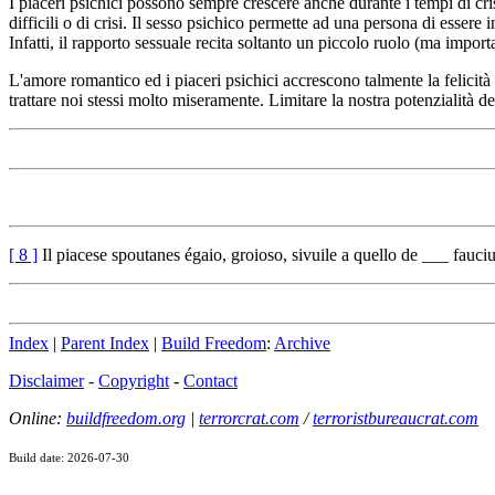
I piaceri psichici possono sempre crescere anche durante i tempi di cri
difficili o di crisi. Il sesso psichico permette ad una persona di essere
Infatti, il rapporto sessuale recita soltanto un piccolo ruolo (ma import
L'amore romantico ed i piaceri psichici accrescono talmente la felicità
trattare noi stessi molto miseramente. Limitare la nostra potenzialità del
[ 8 ]
Il piacese spoutanes égaio, groioso, sivuile a quello de ___ fauciu
Index
|
Parent Index
|
Build Freedom
:
Archive
Disclaimer
-
Copyright
-
Contact
Online:
buildfreedom.org
|
terrorcrat.com
/
terroristbureaucrat.com
Build date: 2026-07-30