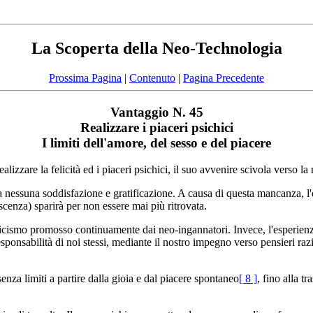
La Scoperta della Neo-Technologia
Prossima Pagina
|
Contenuto
|
Pagina Precedente
Vantaggio N. 45
Realizzare i piaceri psichici
I limiti dell'amore, del sesso e del piacere
izzare la felicità ed i piaceri psichici, il suo avvenire scivola verso la
a nessuna soddisfazione e gratificazione. A causa di questa mancanza, l'e
scenza) sparirà per non essere mai più ritrovata.
icismo promosso continuamente dai neo-ingannatori. Invece, l'esperienza d
sponsabilità di noi stessi, mediante il nostro impegno verso pensieri razio
senza limiti a partire dalla gioia e dal piacere spontaneo
[ 8 ]
, fino alla tr