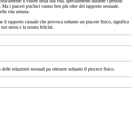
isicamente il valore della sua vita, specialmente durante i periodi
à. Ma i piaceri psichici vanno ben più oltre del rapporto sessuale.
della vita umana.
e il rapporto casuale che provoca soltanto un piacere fisico, significa
oi stessi e la nostra felicità.
lle relaziorei sessuali pu otteuere soltauto if piocece fisico.