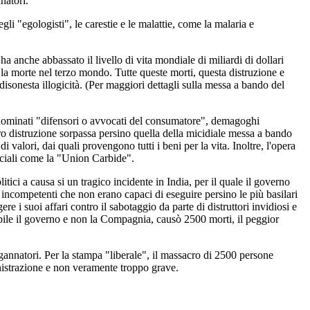
natori.
li "egologisti", le carestie e le malattie, come la malaria e
a anche abbassato il livello di vita mondiale di miliardi di dollari
 e la morte nel terzo mondo. Tutte queste morti, questa distruzione e
isonesta illogicità. (Per maggiori dettagli sulla messa a bando del
to-nominati "difensori o avvocati del consumatore", demagoghi
ro distruzione sorpassa persino quella della micidiale messa a bando
valori, dai quali provengono tutti i beni per la vita. Inoltre, l'opera
erciali come la "Union Carbide".
ci a causa si un tragico incidente in India, per il quale il governo
 incompetenti che non erano capaci di eseguire persino le più basilari
e i suoi affari contro il sabotaggio da parte di distruttori invidiosi e
abile il governo e non la Compagnia, causò 2500 morti, il peggior
ngannatori. Per la stampa "liberale", il massacro di 2500 persone
nistrazione e non veramente troppo grave.