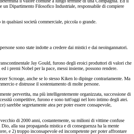
e determina il valore comune a lungo termine di una Compagnia. Ed il
ire un Dipartimento Filosofico Industriale, responsabile di compiere
o in qualsiasi società commerciale, piccola o grande.
rsone sono state indotte a credere dai mistici e dai neoingannatori.
ranscontinentale Jay Gould, furono degli eroici produttori di valori che
tici ed i premi Nobel per la pace, messi insieme, possono rendere.
nezer Scrooge, anche se lo stesso Kiken lo dipinge contrariamente. Ma
ommercio e distrusse il sostentamento di molte persone.
almente pervertita, ma più intelligentemente organizzata, successione di
ecessità competitive, furono e sono tutt'oggi nel loro intimo degli atei.
atrice) sarebbe segretamente atea per poter essere consapevole,
ecchio di 2000 anni, costantemente, su milioni di vittime confuse
o di Dio, alla sua propaganda mistica e di conseguenza ha la mente
otere, e 2) troppo inconsapevole ed incompetente per poter affrontare