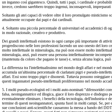
un inganno così gigantesco. Quindi, tutti i papi, i cardinale e probabil
invece, credono sarebbero troppo ingenui, inconsapevoli, impreparati e
Soltanto gli atei capaci di vedere oltre il loro promulgato misticismo
attualmente occupate dai papi e dai cardinali.
4. Soltanto una piccola percentuale di universitari ed accademici di ogg
in modo razionale, creativo e produttivo.
Dei grandi intellettuali esistono in ogni campo più importante di attività 
progrediscono nelle loro professioni facendo un uso onesto del loro c
molto intellettuale in mineralogia, ma può non essere molto intellettual
mineralogia, anzi, può essere una persona intellettualmente incompet
(mantenuta da coloro che pagano le tasse) e, senza alcuna logica, può c
La differenza tra l'intellettualissimo nel mondo degli affari e nel mond
accumula un'altissima percentuale di ciarlatani pigri e pseudo-intelle
affari. Essi sono troppo pigri e disonesti. Tuttavia possono osteggiare 
questi ingannatori pseudo-intellettuali prolifereranno nel mondo acca
5. I molti pseudo-ecologisti ed i molti auto-nominati "difensoridei co
falsa, neoingannatrice ed illogica, giace il loro disprezzo e disdegno 
eventualmente eliminare, i benefici della tecnologia, dell'industria e de
termine di questi neoingannatori, spunta fuori in molti campi. Se, per e
sue conclusioni anti-scientifiche causarono la messa a bando del DDT e 