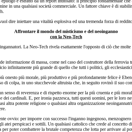
pilogo è estratto da un report intitolato: Il principio fondamentale ch
rmine in una qualsiasi società commerciale. Un fattore chiave è di stabil
ch.
ol dire iniettare una vitalità esplosiva ed una tremenda forza di reddit
Affrontare il mondo del misticismo e del neoinganno
con la Neo-Tech
annatori. La Neo-Tech rivela esattamente l'opposto di ciò che molte pe
nde informazione di massa, come nel caso del costruttore della ferrovia t
cio infinitamente più grande di quello che tutti i politici, gli ecclesias
 più onesto più morale, più produttivo e più profondamente felice è Ebe
so di colpa, in uno stucchevole altruista che, in seguito rovinò il suo c
o un senso di reverenza e di rispetto enorme per la più cruenta e più mor
e dei cardinali. E, per ironia pazzesca, tutti questi uomini, per le loro n
alsiasi altra potente religione o qualsiasi altra organizzazione neoingann
ere.
nte ovvio: per imporre con successo l'inganno ingegnoso, menzognero v
egli atei perspicaci e sottili. Un qualsiasi cattolico che crede al concett
a per poter combattere la brutale competenza che lotta per arrivare al p