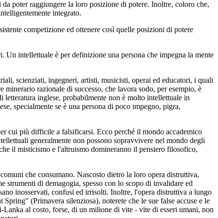
 da poter raggiungere la loro posizione di potere. Inoltre, coloro che,
ntelligentemente integrato.
istente competizione ed ottenere così quelle posizioni di potere
tori. Un intellettuale è per definizione una persona che impegna la mente
li, scienziati, ingegneri, artisti, musicisti, operai ed educatori, i quali
e minerario razionale di successo, che lavora sodo, per esempio, è
i letteratura inglese, probabilmente non è molto intellettuale in
lese, specialmente se è una persona di poco impegno, pigra,
per cui più difficile a falsificarsi. Ecco perché il mondo accademico
-intellettuali generalmente non possono sopravvivere nel mondo degli
che il misticismo e l'altruismo domineranno il pensiero filosofico,
e comuni che consumano. Nascosto dietro la loro opera distruttiva,
come strumenti di demagogia, spesso con lo scopo di invalidare ed
o inosservati, confusi ed irrisolti. Inoltre, l'opera distruttiva a lungo
t Spring" (Primavera silenziosa), noterete che le sue false accuse e le
Lanka al costo, forse, di un milione di vite - vite di esseri umani, non