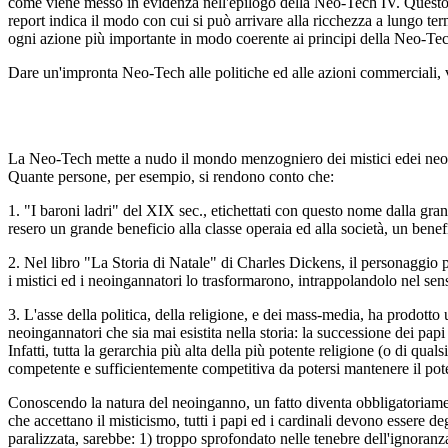
come viene messo in evidenza nell'epilogo della Neo-Tech IV. Questo e
report indica il modo con cui si può arrivare alla ricchezza a lungo te
ogni azione più importante in modo coerente ai principi della Neo-Te
Dare un'impronta Neo-Tech alle politiche ed alle azioni commerciali, vu
La Neo-Tech mette a nudo il mondo menzogniero dei mistici edei neoing
Quante persone, per esempio, si rendono conto che:
1. "I baroni ladri" del XIX sec., etichettati con questo nome dalla gra
resero un grande beneficio alla classe operaia ed alla società, un benefi
2. Nel libro "La Storia di Natale" di Charles Dickens, il personaggio
i mistici ed i neoingannatori lo trasformarono, intrappolandolo nel sen
3. L'asse della politica, della religione, e dei mass-media, ha prodott
neoingannatori che sia mai esistita nella storia: la successione dei papi 
Infatti, tutta la gerarchia più alta della più potente religione (o di qu
competente e sufficientemente competitiva da potersi mantenere il pot
Conoscendo la natura del neoinganno, un fatto diventa obbligatoriame
che accettano il misticismo, tutti i papi ed i cardinali devono essere d
paralizzata, sarebbe: 1) troppo sprofondato nelle tenebre dell'ignoranz