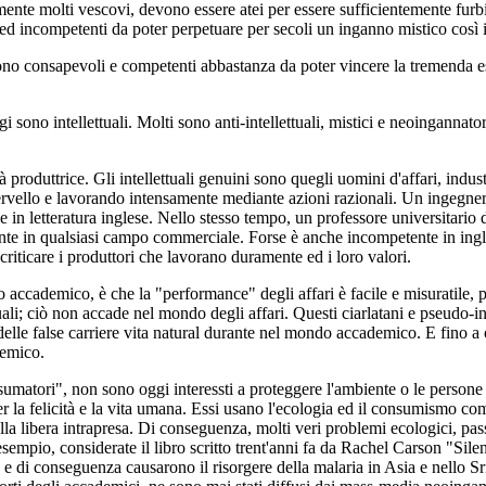
mente molti vescovi, devono essere atei per essere sufficientemente furbi
d incompetenti da poter perpetuare per secoli un inganno mistico così i
 sono consapevoli e competenti abbastanza da poter vincere la tremenda es
i sono intellettuali. Molti sono anti-intellettuali, mistici e neoinganna
produttrice. Gli intellettuali genuini sono quegli uomini d'affari, industria
ervello e lavorando intensamente mediante azioni razionali. Un ingegner
e in letteratura inglese. Nello stesso tempo, un professore universitario d
ente in qualsiasi campo commerciale. Forse è anche incompetente in ing
riticare i produttori che lavorano duramente ed i loro valori.
o accademico, è che la "performance" degli affari è facile e misuratile, 
ttuali; ciò non accade nel mondo degli affari. Questi ciarlatani e pseudo
delle false carriere vita natural durante nel mondo accademico. E fino a 
demico.
nsumatori", non sono oggi interessti a proteggere l'ambiente o le person
per la felicità e la vita umana. Essi usano l'ecologia ed il consumismo 
lla libera intrapresa. Di conseguenza, molti veri problemi ecologici, passan
sempio, considerate il libro scritto trent'anni fa da Rachel Carson "Silen
di conseguenza causarono il risorgere della malaria in Asia e nello Sri-