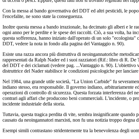
di uccelli o pesci. Eppure, questi fatti non si trovano registrati nei r
Con la messa al bando governativa del DDT ed altri pesticidi, le popolaz
l'encefalite, ne sono state la conseguenza.
Inoltre questa messa a bando irrazionale, ha decimato gli alberi e le ra
ogni anno per le perdite e le spese dei raccolti. Ciò, a sua volta, ha i
questa sofferenza, hanno iniziato dall'operato di un solo "ecologista" 
DDT, vedere la nota in fondo alla pagina del Vantaggio n. 90).
Esiste una razza ancora più distruttiva di neoingannatoriche metodicam
rappresentati da Ralph Nader ed i suoi razziatori (Rif.: libro di R. D
del DDT e dei ciclamati (vedere pag. ...Vantaggio n. 90). L'obiettivo ve
distruttrice del Nader stabilisce le condizioni psicologiche per lanci
Nel 1984, una grande utile società, "La Union Carbide" fu severamente 
indiano stesso, era responsabile. Il governo indiano, arbitrariamente 
operazioni di controllo di sicurezza. Questa forzata interferenza del neo
contrari agli affari che producono beni commerciali. L'incidente, o pr
incidente industriale della storia.
Tuttavia, questa tragica perdita di vite, sembra insignificante quando 
causato da neoingannatori marxisti, non fu una notizia troppo degna 
Esempi simili contrastano stridentemente tra la benevolenza degli uomin