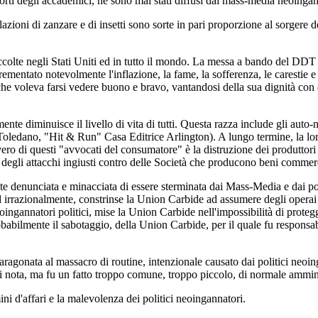
apporti degli accademici, ne sono mai stati diffusi dai mass-media neoingan
ioni di zanzare e di insetti sono sorte in pari proporzione al sorgere deg
ccolte negli Stati Uniti ed in tutto il mondo. La messa a bando del DDT h
ncrementato notevolmente l'inflazione, la fame, la sofferenza, le carestie
che voleva farsi vedere buono e bravo, vantandosi della sua dignità con d
ente diminuisce il livello di vita di tutti. Questa razza include gli au
e Toledano, "Hit & Run" Casa Editrice Arlington). A lungo termine, la lo
ro di questi "avvocati del consumatore" è la distruzione dei produttori di 
are degli attacchi ingiusti contro delle Società che producono beni comm
denunciata e minacciata di essere sterminata dai Mass-Media e dai politi
ed irrazionalmente, constrinse la Union Carbide ad assumere degli operai
ingannatori politici, mise la Union Carbide nell'impossibilità di protegger
obabilmente il sabotaggio, della Union Carbide, per il quale fu respons
paragonata al massacro di routine, intenzionale causato dai politici neoi
di nota, ma fu un fatto troppo comune, troppo piccolo, di normale ammi
i d'affari e la malevolenza dei politici neoingannatori.