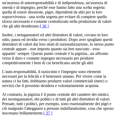
un'assenza di autoresponsabilità e di indipendenza, un'assenza di
onestà e di impegno, perché esse hanno fatto una scelta segreta:
quella di essere disoneste, pigre, dipendenti da altri per la loro
sopravvivenza - una scelta segreta per evitare di compiere quello
sforzo necessario e costante centralizzato nella produzione di valori
che gli altri desiderano.
[ 36 ]
Inoltre, i neingannatori ed altri distruttori di valori, covano in loro
odio, paura ed invidia verso i produttori. Dopo aver spogliato questi
distruttori di valori dai loro strati di razionalizzazione, lo stesso punto
centrale appare - non importa quanto sia ben nascosto - esso
apparire` sempre. Questo punto centrale è la pigrizia...un affronto
verso il duro e costante impegno necessario per produrre
competitivamente i beni di cui beneficano anche gli altri.
L'auto-responsabilità, il raziocinio e l'impegno sono elementi
necessari per la felicità e il benessere umano. Per vivere come la
natura ci ha fatti, dobbiamo produrre valori commerciali (merci o
servizi) che il prossimo desidera e volontariamente acquista.
Al contrario, la pigrizia è il punto centrale del carattere dei mistici,
dei neoingannatori, dei politici e di tutti gli altri distruttori di valori.
Pensate, tutti i politici, per esempio, sono essenzialmente dei pigri e
ciò malgrado l'atteggiarsi a persone indaffaratissime, cosa che spesso
inscenano brillantemente.
[ 37 ]