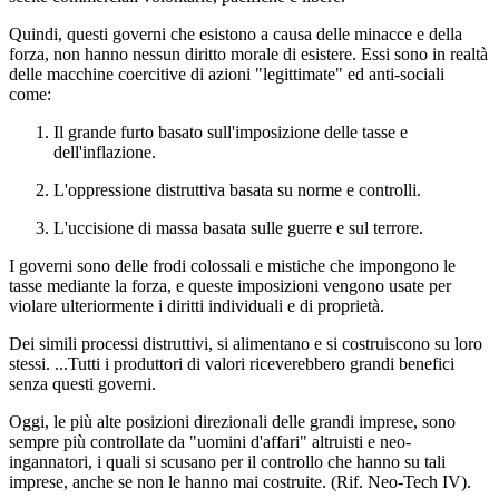
Quindi, questi governi che esistono a causa delle minacce e della
forza, non hanno nessun diritto morale di esistere. Essi sono in realtà
delle macchine coercitive di azioni "legittimate" ed anti-sociali
come:
Il grande furto basato sull'imposizione delle tasse e
dell'inflazione.
L'oppressione distruttiva basata su norme e controlli.
L'uccisione di massa basata sulle guerre e sul terrore.
I governi sono delle frodi colossali e mistiche che impongono le
tasse mediante la forza, e queste imposizioni vengono usate per
violare ulteriormente i diritti individuali e di proprietà.
Dei simili processi distruttivi, si alimentano e si costruiscono su loro
stessi. ...Tutti i produttori di valori riceverebbero grandi benefici
senza questi governi.
Oggi, le più alte posizioni direzionali delle grandi imprese, sono
sempre più controllate da "uomini d'affari" altruisti e neo-
ingannatori, i quali si scusano per il controllo che hanno su tali
imprese, anche se non le hanno mai costruite. (Rif. Neo-Tech IV).