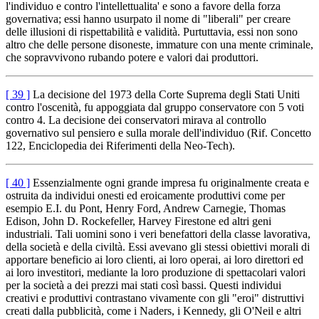
l'individuo e contro l'intellettualita' e sono a favore della forza
governativa; essi hanno usurpato il nome di "liberali" per creare
delle illusioni di rispettabilità e validità. Purtuttavia, essi non sono
altro che delle persone disoneste, immature con una mente criminale,
che sopravvivono rubando potere e valori dai produttori.
[ 39 ]
La decisione del 1973 della Corte Suprema degli Stati Uniti
contro l'oscenità, fu appoggiata dal gruppo conservatore con 5 voti
contro 4. La decisione dei conservatori mirava al controllo
governativo sul pensiero e sulla morale dell'individuo (Rif. Concetto
122, Enciclopedia dei Riferimenti della Neo-Tech).
[ 40 ]
Essenzialmente ogni grande impresa fu originalmente creata e
ostruita da individui onesti ed eroicamente produttivi come per
esempio E.I. du Pont, Henry Ford, Andrew Carnegie, Thomas
Edison, John D. Rockefeller, Harvey Firestone ed altri geni
industriali. Tali uomini sono i veri benefattori della classe lavorativa,
della società e della civiltà. Essi avevano gli stessi obiettivi morali di
apportare beneficio ai loro clienti, ai loro operai, ai loro direttori ed
ai loro investitori, mediante la loro produzione di spettacolari valori
per la società a dei prezzi mai stati così bassi. Questi individui
creativi e produttivi contrastano vivamente con gli "eroi" distruttivi
creati dalla pubblicità, come i Naders, i Kennedy, gli O'Neil e altri