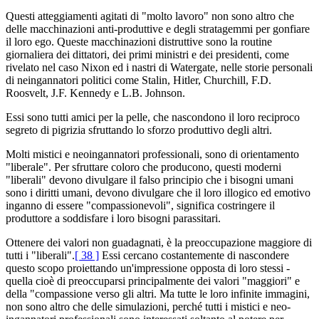
Questi atteggiamenti agitati di "molto lavoro" non sono altro che
delle macchinazioni anti-produttive e degli stratagemmi per gonfiare
il loro ego. Queste macchinazioni distruttive sono la routine
giornaliera dei dittatori, dei primi ministri e dei presidenti, come
rivelato nel caso Nixon ed i nastri di Watergate, nelle storie personali
di neingannatori politici come Stalin, Hitler, Churchill, F.D.
Roosvelt, J.F. Kennedy e L.B. Johnson.
Essi sono tutti amici per la pelle, che nascondono il loro reciproco
segreto di pigrizia sfruttando lo sforzo produttivo degli altri.
Molti mistici e neoingannatori professionali, sono di orientamento
"liberale". Per sfruttare coloro che producono, questi moderni
"liberali" devono divulgare il falso principio che i bisogni umani
sono i diritti umani, devono divulgare che il loro illogico ed emotivo
inganno di essere "compassionevoli", significa costringere il
produttore a soddisfare i loro bisogni parassitari.
Ottenere dei valori non guadagnati, è la preoccupazione maggiore di
tutti i "liberali".
[ 38 ]
Essi cercano costantemente di nascondere
questo scopo proiettando un'impressione opposta di loro stessi -
quella cioè di preoccuparsi principalmente dei valori "maggiori" e
della "compassione verso gli altri. Ma tutte le loro infinite immagini,
non sono altro che delle simulazioni, perché tutti i mistici e neo-