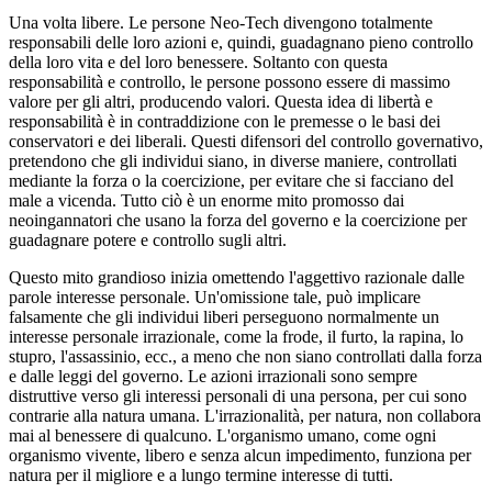
Una volta libere. Le persone Neo-Tech divengono totalmente
responsabili delle loro azioni e, quindi, guadagnano pieno controllo
della loro vita e del loro benessere. Soltanto con questa
responsabilità e controllo, le persone possono essere di massimo
valore per gli altri, producendo valori. Questa idea di libertà e
responsabilità è in contraddizione con le premesse o le basi dei
conservatori e dei liberali. Questi difensori del controllo governativo,
pretendono che gli individui siano, in diverse maniere, controllati
mediante la forza o la coercizione, per evitare che si facciano del
male a vicenda. Tutto ciò è un enorme mito promosso dai
neoingannatori che usano la forza del governo e la coercizione per
guadagnare potere e controllo sugli altri.
Questo mito grandioso inizia omettendo l'aggettivo razionale dalle
parole interesse personale. Un'omissione tale, può implicare
falsamente che gli individui liberi perseguono normalmente un
interesse personale irrazionale, come la frode, il furto, la rapina, lo
stupro, l'assassinio, ecc., a meno che non siano controllati dalla forza
e dalle leggi del governo. Le azioni irrazionali sono sempre
distruttive verso gli interessi personali di una persona, per cui sono
contrarie alla natura umana. L'irrazionalità, per natura, non collabora
mai al benessere di qualcuno. L'organismo umano, come ogni
organismo vivente, libero e senza alcun impedimento, funziona per
natura per il migliore e a lungo termine interesse di tutti.