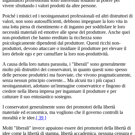
ingannatori professionali sono interessati soltanto al potere per
vivere sfruttando i valori prodotti da altre persone.
Poiché i mistici ed i neoingannatori professionali ed altri distruttori di
valori, non sono autosufficienti, debbono impegnare la loro vita in
una lotta piena di risentimento e di inganno per soddisfare le loro
necessità materiali ed emotive alle spese del produttore. Anche quei
non-produttori che hanno ereditato la ricchezza sono
psicologicamente dipendenti dal produttore. Questi ricchi non-
produttori, devono attaccare o insidiare il produttore per elevare il
loro debole ego e per camuffare la loro non-produttività.
A causa della loro natura parassita, i "liberali" sono generalmente
molto più distruttivi dei conservatori, in quanto questi sono spesso
delle persone produttrici ma fuorviate, che vivono pragmaticamente,
senza nessun principio coerente... Ma alcuni tra i più capaci
neoingannatori, adottano un'immagine conservatrice e fingono di
credere nella libera impresa per ingannare il produttore e per
catturare il suo entusiastico sostegno.
I conservatori generalmente sono dei promotori della libertà
materiale ed economica, ma vogliono che il governo controlli la
moralità e le idee.
[ 39 ]
Molti "liberali" invece appaiono essere dei promotori della libertà di
idee come la libertà di stampa, libertà accademica, nessuna censura e