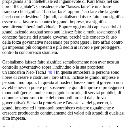
propaganda anti-intellettuale ed ingannevole di Karl Marx nel suo
libro "Il Capitale". Considerate che "laissez faire" è una frase
francese che significa "Lasciar fare" oppure "lasciare che la gente
faccia come desidera". Quindi, capitalismo laissez faire non significa
essere ne a favore ne contro le grandi imprese, ma significa
semplicente libertà individuale. Eppure oggi molti capi esecutivi di
grandi aziende stagnati sono anti laissez faire e molti sostengono il
concetto fascista del grande governo, perché tale concetto fa uso
della forza governativa necessaria per proteggere i loro affari contro
gli impresari più competenti e più dediti al lavoro e per proteggersi
contro la concorrenza straniera.
Capitalismo laissez faire significa semplicemente non aver nessun
controllo governativo sopra l'individuo o la sua proprietà:
un'atmosfera Neo-Tech.
[ 40 ]
In questa atmosfera le persone sono
libere di creare e costruire i loro affari, incluse le grandi imprese e
persino i monopoli. In questa atmosfera laissez faire, il governo non
avrebbe nessun potere per sostenere le grandi imprese o proteggere i
monopoli (per es. molte compagnie bancarie, di servizi pubblici, di
comunicazione sono tutte dei monopoli protetti dalla forza
governativa). Senza la protezione e l'assistenza del governo, le
grandi imprese ed i monopoli potrebbero esistere ugualmente e
crescere producendo continuamente dei valori più grandi di qualsiasi
altra impresa.