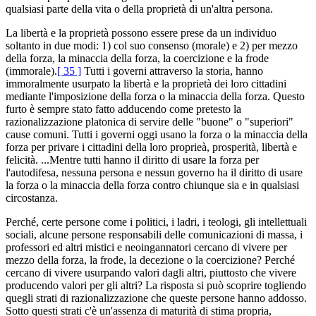
qualsiasi parte della vita o della proprietà di un'altra persona.
La libertà e la proprietà possono essere prese da un individuo
soltanto in due modi: 1) col suo consenso (morale) e 2) per mezzo
della forza, la minaccia della forza, la coercizione e la frode
(immorale).
[ 35 ]
Tutti i governi attraverso la storia, hanno
immoralmente usurpato la libertà e la proprietà dei loro cittadini
mediante l'imposizione della forza o la minaccia della forza. Questo
furto è sempre stato fatto adducendo come pretesto la
razionalizzazione platonica di servire delle "buone" o "superiori"
cause comuni. Tutti i governi oggi usano la forza o la minaccia della
forza per privare i cittadini della loro proprieà, prosperità, libertà e
felicità. ...Mentre tutti hanno il diritto di usare la forza per
l'autodifesa, nessuna persona e nessun governo ha il diritto di usare
la forza o la minaccia della forza contro chiunque sia e in qualsiasi
circostanza.
Perché, certe persone come i politici, i ladri, i teologi, gli intellettuali
sociali, alcune persone responsabili delle comunicazioni di massa, i
professori ed altri mistici e neoingannatori cercano di vivere per
mezzo della forza, la frode, la decezione o la coercizione? Perché
cercano di vivere usurpando valori dagli altri, piuttosto che vivere
producendo valori per gli altri? La risposta si può scoprire togliendo
quegli strati di razionalizzazione che queste persone hanno addosso.
Sotto questi strati c'è un'assenza di maturità di stima propria,