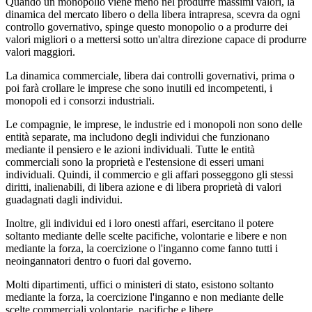
Quando un monopolio viene meno nel produrre massimi valori, la
dinamica del mercato libero o della libera intrapresa, scevra da ogni
controllo governativo, spinge questo monopolio o a produrre dei
valori migliori o a mettersi sotto un'altra direzione capace di produrre
valori maggiori.
La dinamica commerciale, libera dai controlli governativi, prima o
poi farà crollare le imprese che sono inutili ed incompetenti, i
monopoli ed i consorzi industriali.
Le compagnie, le imprese, le industrie ed i monopoli non sono delle
entità separate, ma includono degli individui che funzionano
mediante il pensiero e le azioni individuali. Tutte le entità
commerciali sono la proprietà e l'estensione di esseri umani
individuali. Quindi, il commercio e gli affari posseggono gli stessi
diritti, inalienabili, di libera azione e di libera proprietà di valori
guadagnati dagli individui.
Inoltre, gli individui ed i loro onesti affari, esercitano il potere
soltanto mediante delle scelte pacifiche, volontarie e libere e non
mediante la forza, la coercizione o l'inganno come fanno tutti i
neoingannatori dentro o fuori dal governo.
Molti dipartimenti, uffici o ministeri di stato, esistono soltanto
mediante la forza, la coercizione l'inganno e non mediante delle
scelte commerciali volontarie, pacifiche e libere.