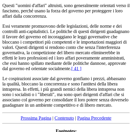
Questi "uomini d'affari" altruisti, sono generalmente orientati verso il
fascismo, perché usano la forza del governo per proteggere i loro
affari dalla concorrenza.
Essi veramente promuovono delle legislazioni, delle norme e dei
controlli anti-capitalistici. Le politiche di questi dirigenti guadagnano
il favore del governo ed incoraggiano le leggi governative che
bloccano i competitori più competenti e le importazioni maggiori di
valori. Questi dirigenti si rendono conto che senza l'interferenza
governativa, la competizione del libero mercato eliminerebbe in
effetti le loro professioni ed i loro affari poveramente amministrati,
che essi hanno spillato mediante delle politiche dannose, approvate
dal governo ed orientate socialmente.
[ 41 ]
Le cospirazioni associate dal governo gonfiano i prezzi, abbassano
la qualità, bloccano la concorrenza e sono l'antitesi della libera
intrapresa. In effetti, i più grandi nemici della libera intrapresa non
sono i socialisti o i "liberali", ma sono quei dirigenti d'affari che si
associano col governo per consolidare il loro potere senza doverselo
guadagnare in un ambiente competitivo e di libero mercato.
Prossima Pagina
|
Contenuto
|
Pagina Precedente
Footnotes: