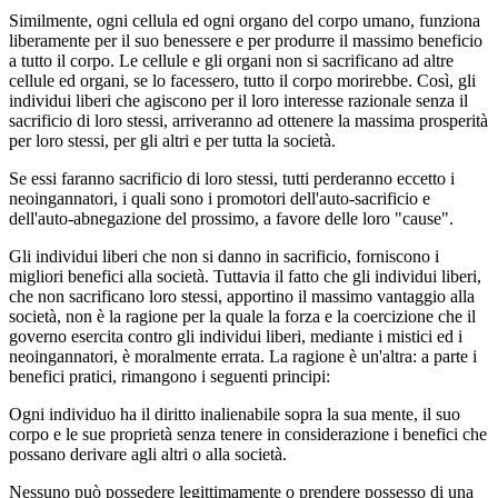
Similmente, ogni cellula ed ogni organo del corpo umano, funziona
liberamente per il suo benessere e per produrre il massimo beneficio
a tutto il corpo. Le cellule e gli organi non si sacrificano ad altre
cellule ed organi, se lo facessero, tutto il corpo morirebbe. Così, gli
individui liberi che agiscono per il loro interesse razionale senza il
sacrificio di loro stessi, arriveranno ad ottenere la massima prosperità
per loro stessi, per gli altri e per tutta la società.
Se essi faranno sacrificio di loro stessi, tutti perderanno eccetto i
neoingannatori, i quali sono i promotori dell'auto-sacrificio e
dell'auto-abnegazione del prossimo, a favore delle loro "cause".
Gli individui liberi che non si danno in sacrificio, forniscono i
migliori benefici alla società. Tuttavia il fatto che gli individui liberi,
che non sacrificano loro stessi, apportino il massimo vantaggio alla
società, non è la ragione per la quale la forza e la coercizione che il
governo esercita contro gli individui liberi, mediante i mistici ed i
neoingannatori, è moralmente errata. La ragione è un'altra: a parte i
benefici pratici, rimangono i seguenti principi:
Ogni individuo ha il diritto inalienabile sopra la sua mente, il suo
corpo e le sue proprietà senza tenere in considerazione i benefici che
possano derivare agli altri o alla società.
Nessuno può possedere legittimamente o prendere possesso di una