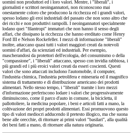
uomini non produttori ed i loro valori. Mentre, i "liberali", i
giornalisti e scrittori neoingannatori, non riconoscono mai
onestamente coloro che producono la ricchezza ed i grandi valori,
spesso lodano gli eroi industriali del passato che non sono altro che
dei ricchi e non produttivi rampolli. I neoingannatori specialmente
lodano quei "filantropi" immaturi che non hanno il senso degli
affari, che dissipano la ricchezza che hanno ereditato come Henry
Ford III e Nelson Rockefeller. I mezzi di informazione "liberali"
inoltre, attaccano quasi tutti i valori maggiori creati da notevoli
uomini d'affari, da scienziati ed industriali. Per esempio,
mascherandosi da protettori dell'ecologia, del consumismo o della
"compassione", i "liberali" attaccano, spesso con invidia rabbiosa, i
più grandi ed i più eroici valori creati da esseri coscienti. Questi
valori che sono attaccati includono l'automobile, il computer,
l'industria chimica, l'industria petrolifera e mineraria ed il magnifico
sistema di trattamento e di distribuzione americano dei prodotti
alimentari. Nello stesso tempo, i "liberali" tramite i loro mezzi
d'informazione preferiscono lodare i valori che progressivamente
diminuiscono, come il parco d'auto in comune, la bicicletta, il
pallottoliere, la medicina popolare, i beni e articoli fatti a mano, la
coltivazione dei propri prodotti alimentari. Essi promuovono questo
tipo di valori mediocri adducendo il pretesto illogico, ma che suona
bene alle orecchie, di ritornare ai primi valori "basilari", alla qualità
dei beni fatti a mano, di ritornare alla natura originaria.