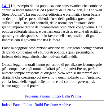
[ 41 ]
Un esempio di una pubblicazione conservatrice che combatte
contro la libera intrapresa ed i principi della Neo-Tech, è "The Wall
Street Journal". La sua politica editoriale è pragmatica (non basata
su dei principi) e spesso difende l'uso della politica governativa
sull'industria, l'uso dei controlli, delle norme per "aiutare" delle
grandi imprese dirette da incompetenti cospiratori col governo. Una
politica editoriale simile, è basilarmente fascista, perchè gli scritti di
questo giornale spesso sono in favore della cospirazione di grandi
imprese con il governo che usa la forza.
Forse la peggiore cospirazione avviene tra i dirigenti neoingannatori
di grandi compagnie ed i burocrati politici, i quali promulgano
insieme delle leggi altruistiche motivate dall'invidia.
Queste leggi immorali hanno per scopo di penalizzare lecompagnie
più competitive e gli uomini d'affari più produttivi.Presto, però, il
numero sempre crescente di dirigenti Neo-Tech si sbarazzerà dei
dirigenti che cospirano col governo, i quali, soltanto con l'inganno,
con la forza delle leggi, delle norme e dei controlli governativi,
hanno raggiunto il potere.
Prossima Pagina
|
Inizio Della Pagina
Index
|
Parent Index
|
Build Freedom
:
Archive