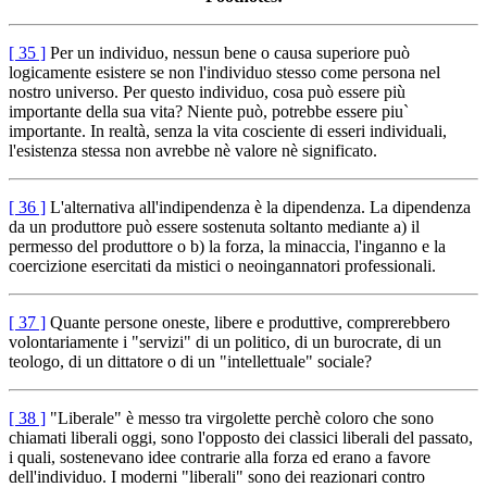
[ 35 ]
Per un individuo, nessun bene o causa superiore può
logicamente esistere se non l'individuo stesso come persona nel
nostro universo. Per questo individuo, cosa può essere più
importante della sua vita? Niente può, potrebbe essere piu`
importante. In realtà, senza la vita cosciente di esseri individuali,
l'esistenza stessa non avrebbe nè valore nè significato.
[ 36 ]
L'alternativa all'indipendenza è la dipendenza. La dipendenza
da un produttore può essere sostenuta soltanto mediante a) il
permesso del produttore o b) la forza, la minaccia, l'inganno e la
coercizione esercitati da mistici o neoingannatori professionali.
[ 37 ]
Quante persone oneste, libere e produttive, comprerebbero
volontariamente i "servizi" di un politico, di un burocrate, di un
teologo, di un dittatore o di un "intellettuale" sociale?
[ 38 ]
"Liberale" è messo tra virgolette perchè coloro che sono
chiamati liberali oggi, sono l'opposto dei classici liberali del passato,
i quali, sostenevano idee contrarie alla forza ed erano a favore
dell'individuo. I moderni "liberali" sono dei reazionari contro