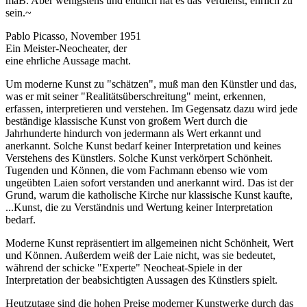
maB. Aber wenigstens und endlich hat es das Verdienst, ehrlich zu
sein.~
Pablo Picasso, November 1951
Ein Meister-Neocheater, der
eine ehrliche Aussage macht.
Um moderne Kunst zu "schätzen", muß man den Künstler und das,
was er mit seiner "Realitätsüberschreitung" meint, erkennen,
erfassen, interpretieren und verstehen. Im Gegensatz dazu wird jede
beständige klassische Kunst von großem Wert durch die
Jahrhunderte hindurch von jedermann als Wert erkannt und
anerkannt. Solche Kunst bedarf keiner Interpretation und keines
Verstehens des Künstlers. Solche Kunst verkörpert Schönheit.
Tugenden und Können, die vom Fachmann ebenso wie vom
ungeübten Laien sofort verstanden und anerkannt wird. Das ist der
Grund, warum die katholische Kirche nur klassische Kunst kaufte,
...Kunst, die zu Verständnis und Wertung keiner Interpretation
bedarf.
Moderne Kunst repräsentiert im allgemeinen nicht Schönheit, Wert
und Können. Außerdem weiß der Laie nicht, was sie bedeutet,
während der schicke "Experte" Neocheat-Spiele in der
Interpretation der beabsichtigten Aussagen des Künstlers spielt.
Heutzutage sind die hohen Preise moderner Kunstwerke durch das