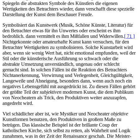
Spiegeln die abstrakten Symbole des Künstlers die eigenen
Wertigkeiten des Betrachters wieder, dann verschafft diese spezielle
Darstellung der Kunst dem Beschauer Freude.
Symbolisiert das Kunstwerk (Musik, Schöne Künste, Literatur) für
den Betrachter etwas für ihn Unwertes oder erscheint es ihm
bedrohlich. dann vermittelt es ihm Mißfallen und Widerwillen.
[ 71 ]
Nichtgekonnte oder amateurhafte Kunst kann versuchen, für den
Betrachter Wertigkeiten zu symbolisieren. Solche Kunstarbeit wird
aber, wenn sie wenig Wert hat, nicht emotional empfunden, weil der
Stil oder die künstlerische Ausführung so schwach oder die
abstrakte Umsetzung unverständlich, ungenau oder schlecht
gemacht sind. In solchen Fällen ist die Reaktion des Betrachters
Nichtanerkennung, Verwirrung und Verlegenheit, Gleichgültigkeit,
Langeweile und Abneigung, besonders dann, wenn auch noch ein
negatives Lebensgefühl mit ausgedrückt ist. Zu diesen Fällen gehört
der größte Teil der
subjektiven
modernen Kunst, die dem Publikum
von Neocheatern als Trick, den Produktiven weiter anzuzapfen,
angedreht wird.
Viel schädlicher aber ist, wie Mystiker und Neocheater
objektive
Kunstformen benutzen, den Produktiven in großem Maße zu
betrügen. Das klassische Beispiel ist der brillante Coup der
katholischen Kirche, sich selbst zu retten, als Wahrheit und Logik
zunahmen, was in der Zeit der Renaissance geschah. Die Meister-