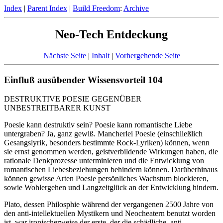
Index
|
Parent Index
|
Build Freedom
:
Archive
Neo-Tech Entdeckung
Nächste Seite
|
Inhalt
|
Vorhergehende Seite
Einfluß ausübender Wissensvorteil 104
DESTRUKTIVE POESIE GEGENÜBER
UNBESTREITBARER KUNST
Poesie kann destruktiv sein? Poesie kann romantische Liebe
untergraben? Ja, ganz gewiß. Mancherlei Poesie (einschließlich
Gesangslyrik, besonders bestimmte Rock-Lyriken) können, wenn
sie ernst genommen werden, geistverbildende Wirkungen haben, die
rationale Denkprozesse unterminieren und die Entwicklung von
romantischen Liebesbeziehungen behindern können. Darüberhinaus
können gewisse Arten Poesie persönliches Wachstum blockieren,
sowie Wohlergehen und Langzeitglück an der Entwicklung hindern.
Plato, dessen Philosphie während der vergangenen 2500 Jahre von
den anti-intellektuellen Mystikern und Neocheatern benutzt worden
ist, war ironischerweise der erste, der die schädliche, anti-