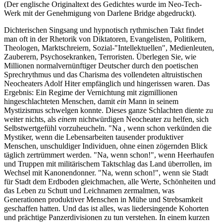
(Der englische Originaltext des Gedichtes wurde im Neo-Tech-
Werk mit der Genehmigung von Darlene Bridge abgedruckt).
Dichterischen Singsang und hypnotisch rythmischen Takt findet
man oft in der Rhetorik von Diktatoren, Evangelisten, Politikern,
Theologen, Marktschreiern, Sozial-"Intellektuellen", Medienleuten,
Zauberern, Psychosekranken, Terroristen. Überlegen Sie, wie
Millionen normalvernünftiger Deutscher durch den poetischen
Sprechrythmus und das Charisma des vollendeten altruistischen
Neocheaters Adolf Hiter empfänglich und hingerissen waren. Das
Ergebnis: Ein Regime der Vernichtung mit zigmillionen
hingeschlachteten Menschen, damit
ein
Mann in seinem
Mystizismus schwelgen konnte. Dieses ganze Schlachten diente zu
weiter nichts, als
einem
nichtwürdigen Neocheater zu helfen, sich
Selbstwertgefühl vorzuheucheln. "Na , wenn schon verkünden die
Mystiker, wenn die Lebensarbeiten tausender produktiver
Menschen, unschuldiger Individuen, ohne einen zögernden Blick
täglich zertrümmert werden. "Na, wenn schon!", wenn Heerhaufen
und Truppen mit militärischem Taktschlag das Land überrollen, im
Wechsel mit Kanonendonner. "Na, wenn schon!", wenn sie Stadt
für Stadt dem Erdboden gleichmachen, alle Werte, Schönheiten und
das Leben zu Schutt und Leichnamen zermalmen, was
Generationen produktiver Menschen in Mühe und Strebsamkeit
geschaffen hatten. Und das ist alles, was liedersingende Kohorten
und prächtige Panzerdivisionen zu tun verstehen. In einem kurzen