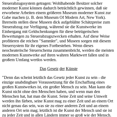
Steuerabzugssystem getragen: Wohlhabende Besitzer solcher
moderner Kunst können dadurch beträchtlich gewinnen, daß sie
erworbene Arbeiten einem größeren Museum moderner Kunst zur
Gabe machen (z. B. dem Museum Of Modern Art, New York).
Ihrerseits stellen diese Museen dick aufgeblähte Schätzpreise zum
Steuerabzug zur Verfügung, während sie die Kunstwerke im
Einhergang mit Geldschenkungen für diese betrügerischen
Bewertungen zu Steuerabzugszwecken erhalten. Auf diese Weise
profitieren die reichen "Sammler", und Museen sorgen mit diesem
Steuersystem für ihr eigenes Fortbestehen. Wenn dieses
neocheaterische Steuerschema zusammenbricht, werden die meisten
modernen Kunstwerke auf ihren wahren Marktwert fallen und in
großem Umfang wertlos werden.
Das
Gesetz
der
Künste
"Denn das scheint letztlich das Gesetz jeder Kunst zu sein - die
einzige unabdingbare Voraussetzung für die Erschaffung eines
großen Kunstwerkes ist, ein großer Mensch zu sein. Man kann die
Kunst nicht ohne den Menschen haben, und wenn man den
Menschen hat, hat man die Kunst. Seine Zeit und seine Umwelt
werden ihn färben, seine Kunst mag zu einer Zeit und an einem Ort
nicht genau das sein, was sie zu einer anderen Zeit und an einem
anderen Ort sein mag; letztlich ist die Kunst der Mensch und sie ist
zu jeder Zeit und in allen Ländern immer so groß wie der Mensch.