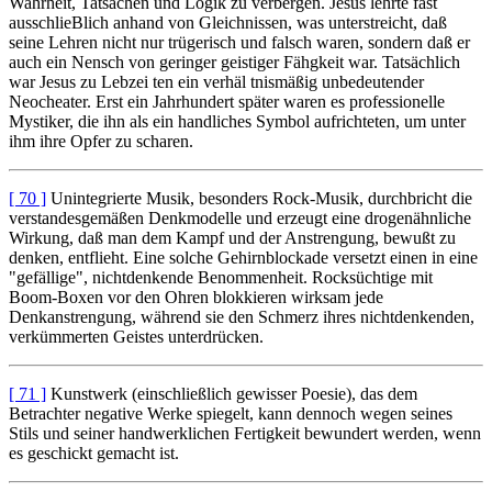
Wahrheit, Tatsachen und Logik zu verbergen. Jesus lehrte fast
ausschlieBlich anhand von Gleichnissen, was unterstreicht, daß
seine Lehren nicht nur trügerisch und falsch waren, sondern daß er
auch ein Nensch von geringer geistiger Fähgkeit war. Tatsächlich
war Jesus zu Lebzei ten ein verhäl tnismäßig unbedeutender
Neocheater. Erst ein Jahrhundert später waren es professionelle
Mystiker, die ihn als ein handliches Symbol aufrichteten, um unter
ihm ihre Opfer zu scharen.
[ 70 ]
Unintegrierte Musik, besonders Rock-Musik, durchbricht die
verstandesgemäßen Denkmodelle und erzeugt eine drogenähnliche
Wirkung, daß man dem Kampf und der Anstrengung, bewußt zu
denken, entflieht. Eine solche Gehirnblockade versetzt einen in eine
"gefällige", nichtdenkende Benommenheit. Rocksüchtige mit
Boom-Boxen vor den Ohren blokkieren wirksam jede
Denkanstrengung, während sie den Schmerz ihres nichtdenkenden,
verkümmerten Geistes unterdrücken.
[ 71 ]
Kunstwerk (einschließlich gewisser Poesie), das dem
Betrachter negative Werke spiegelt, kann dennoch wegen seines
Stils und seiner handwerklichen Fertigkeit bewundert werden, wenn
es geschickt gemacht ist.