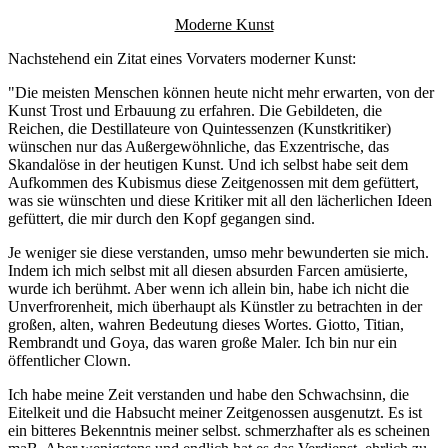
Moderne Kunst
Nachstehend ein Zitat eines Vorvaters moderner Kunst:
"Die meisten Menschen können heute nicht mehr erwarten, von der
Kunst Trost und Erbauung zu erfahren. Die Gebildeten, die
Reichen, die Destillateure von Quintessenzen (Kunstkritiker)
wünschen nur das Außergewöhnliche, das Exzentrische, das
Skandalöse in der heutigen Kunst. Und ich selbst habe seit dem
Aufkommen des Kubismus diese Zeitgenossen mit dem gefüttert,
was sie wünschten und diese Kritiker mit all den lächerlichen Ideen
gefüttert, die mir durch den Kopf gegangen sind.
Je weniger sie diese verstanden, umso mehr bewunderten sie mich.
Indem ich mich selbst mit all diesen absurden Farcen amüsierte,
wurde ich berühmt. Aber wenn ich allein bin, habe ich nicht die
Unverfrorenheit, mich überhaupt als Künstler zu betrachten in der
großen, alten, wahren Bedeutung dieses Wortes. Giotto, Titian,
Rembrandt und Goya, das waren große Maler. Ich bin nur ein
öffentlicher Clown.
Ich habe meine Zeit verstanden und habe den Schwachsinn, die
Eitelkeit und die Habsucht meiner Zeitgenossen ausgenutzt. Es ist
ein bitteres Bekenntnis meiner selbst. schmerzhafter als es scheinen