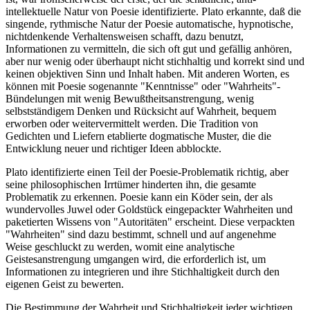
intellektuelle Natur von Poesie identifizierte. Plato erkannte, daß die
singende, rythmische Natur der Poesie automatische, hypnotische,
nichtdenkende Verhaltensweisen schafft, dazu benutzt,
Informationen zu vermitteln, die sich oft gut und gefällig anhören,
aber nur wenig oder überhaupt nicht stichhaltig und korrekt sind und
keinen objektiven Sinn und Inhalt haben. Mit anderen Worten, es
können mit Poesie sogenannte "Kenntnisse" oder "Wahrheits"-
Bündelungen mit wenig Bewußtheitsanstrengung, wenig
selbstständigem Denken und Rücksicht auf Wahrheit, bequem
erworben oder weitervermittelt werden. Die Tradition von
Gedichten und Liefern etablierte dogmatische Muster, die die
Entwicklung neuer und richtiger Ideen abblockte.
Plato identifizierte einen Teil der Poesie-Problematik richtig, aber
seine philosophischen Irrtümer hinderten ihn, die gesamte
Problematik zu erkennen. Poesie kann ein Köder sein, der als
wundervolles Juwel oder Goldstück eingepackter Wahrheiten und
paketierten Wissens von "Autoritäten" erscheint. Diese verpackten
"Wahrheiten" sind dazu bestimmt, schnell und auf angenehme
Weise geschluckt zu werden, womit eine analytische
Geistesanstrengung umgangen wird, die erforderlich ist, um
Informationen zu integrieren und ihre Stichhaltigkeit durch den
eigenen Geist zu bewerten.
Die Bestimmung der Wahrheit und Stichhaltigkeit jeder wichtigen