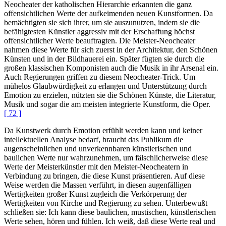
Neocheater der katholischen Hierarchie erkannten die ganz
offensichtlichen Werte der aufkeimenden neuen Kunstformen. Da
bemächtigten sie sich ihrer, um sie auszunutzen, indem sie die
befähigtesten Künstler aggressiv mit der Erschaffung höchst
offensichtlicher Werte beauftragten. Die Meister-Neocheater
nahmen diese Werte für sich zuerst in der Architektur, den Schönen
Künsten und in der Bildhauerei ein. Später fügten sie durch die
großen klassischen Komponisten auch die Musik in ihr Arsenal ein.
Auch Regierungen griffen zu diesem Neocheater-Trick. Um
mühelos Glaubwürdigkeit zu erlangen und Unterstützung durch
Emotion zu erzielen, nützten sie die Schönen Künste, die Literatur,
Musik und sogar die am meisten integrierte Kunstform, die Oper.
[ 72 ]
Da Kunstwerk durch Emotion erfühlt werden kann und keiner
intellektuellen Analyse bedarf, braucht das Publikum die
augenscheinlichen und unverkennbaren künstlerischen und
baulichen Werte nur wahrzunehmen, um fälschlicherweise diese
Werte der Meisterkünstler mit den Meister-Neocheatern in
Verbindung zu bringen, die diese Kunst präsentieren. Auf diese
Weise werden die Massen verführt, in diesen augenfälligen
Wertigkeiten großer Kunst zugleich die Verkörperung der
Wertigkeiten von Kirche und Regierung zu sehen. Unterbewußt
schließen sie: Ich kann diese baulichen, mustischen, künstlerischen
Werte sehen, hören und fühlen. Ich weiß, daß diese Werte real und