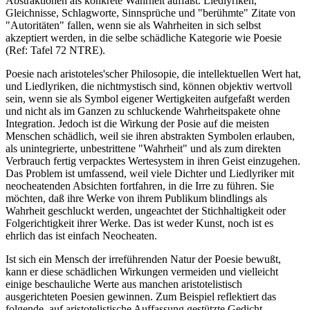
Abstraktionen als konkrete Wahrheit auffaßt. Liedlyriken,
Gleichnisse, Schlagworte, Sinnsprüche und "berühmte" Zitate von
"Autoritäten" fallen, wenn sie als Wahrheiten in sich selbst
akzeptiert werden, in die selbe schädliche Kategorie wie Poesie
(Ref: Tafel 72 NTRE).
Poesie nach aristoteles'scher Philosopie, die intellektuellen Wert hat,
und Liedlyriken, die nichtmystisch sind, können objektiv wertvoll
sein, wenn sie als Symbol eigener Wertigkeiten aufgefaßt werden
und nicht als im Ganzen zu schluckende Wahrheitspakete ohne
Integration. Jedoch ist die Wirkung der Posie auf die meisten
Menschen schädlich, weil sie ihren abstrakten Symbolen erlauben,
als unintegrierte, unbestrittene "Wahrheit" und als zum direkten
Verbrauch fertig verpacktes Wertesystem in ihren Geist einzugehen.
Das Problem ist umfassend, weil viele Dichter und Liedlyriker mit
neocheatenden Absichten fortfahren, in die Irre zu führen. Sie
möchten, daß ihre Werke von ihrem Publikum blindlings als
Wahrheit geschluckt werden, ungeachtet der Stichhaltigkeit oder
Folgerichtigkeit ihrer Werke. Das ist weder Kunst, noch ist es
ehrlich das ist einfach Neocheaten.
Ist sich ein Mensch der irreführenden Natur der Poesie bewußt,
kann er diese schädlichen Wirkungen vermeiden und vielleicht
einige beschauliche Werte aus manchen aristotelistisch
ausgerichteten Poesien gewinnen. Zum Beispiel reflektiert das
folgende, auf aristotelistische Auffassung gestützte Gedicht,