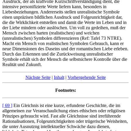
Ausdruck, der als kraftvolle Kurzschriftverständigung dient, die
intensive personifizierte Werte liefern kann, besonders in
Liebesbeziehungen. Andererseits stellen unrealistische Symbole
einen unpräzisen bildlichen Ausdruck und Folgeunrichtigkeit dar,
die die Wirklichkeit entstellen und damit die Werte im Leben und in
der Liebe mindern oder auslöschen. Um voll zu gedeihen, muß der
Mensch zwischen harten (realistischen) und weichen
(unrealistischen) Symbolen differenzieren (Ref: Tafel 73 NTRE).
Macht ein Mensch von realistischen Symbolen Gebrauch, kann er
neue Dimensionen des Daseins und der romantischen Liebe erleben.
Durch das Erkennen und die Zurückweisung unrealistischer
Symbole erhält sich der Mensch die selbstsichere Kontrolle über die
Realität und Zukunft.
Nächste Seite
|
Inhalt
|
Vorhergehende Seite
Footnotes:
[ 69 ]
Ein Gleichnis ist eine kurze, erfundene Geschichte, die im
allgemeinen zur Veranschaulichung eines ethischen oder religiösen
Prinzipes gebraucht wird. Fast alle Gleichnisse sind irreführende
Rationalisationen, Folgeunrichtigkeiten oder trügerische Weisheiten,
die unter Ausnutzng intellektueller Schwäche dazu dienen,