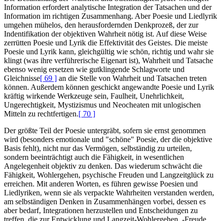
Information erfordert analytische Integration der Tatsachen und der
Information im richtigen Zusammenhang. Aber Poesie und Liedlyrik
umgehen mühelos, den herausfordernden Denkprozeß, der zur
Indentifikation der objektiven Wahrheit nötig ist. Auf diese Weise
zerrütten Poesie und Lyrik die Effektivität des Geistes. Die meiste
Poesie und Lyrik kann, gleichgültig wie schön, richtig und wahr sie
klingt (was ihre verführerische Eigenart ist), Wahrheit und Tatsache
ebenso wenig ersetzen wie gutklingende Schlagworte und
Gleichnisse
[ 69 ]
an die Stelle von Wahrheit und Tatsachen treten
können. Außerdem können geschickt angewandte Poesie und Lyrik
kräftig wirkende Werkzeuge sein, Faulheit, Unehrlichkeit,
Ungerechtigkeit, Mystizismus und Neocheaten mit unlogischen
Mitteln zu rechtfertigen.
[ 70 ]
Der größte Teil der Poesie untergräbt, sofern sie ernst genommen
wird (besonders emotionale und "schöne" Poesie, der die objektive
Basis fehlt), nicht nur das Vermögen, selbständig zu urteilen,
sondern beeinträchtigt auch die Fähigkeit, in wesentlichen
Angelegenheit objektiv zu denken. Das wiederum schwächt die
Fähigkeit, Wohlergehen, psychische Freuden und Langzeitglück zu
erreichen. Mit anderen Worten, es führen gewisse Poesien und
Liedlyriken, wenn sie als verpackte Wahrheiten verstanden werden,
am selbständigen Denken in Zusammenhängen vorbei, dessen es
aber bedarf, Integrationen herzustellen und Entscheidungen zu
treffen, die zur Entwicklung und Langzeit-Wohlergehen, -Freude