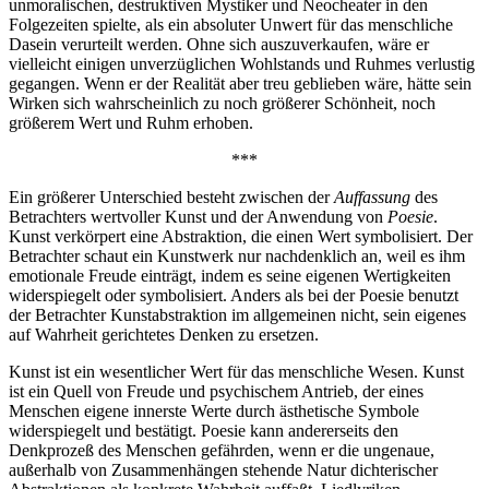
unmoralischen, destruktiven Mystiker und Neocheater in den
Folgezeiten spielte, als ein absoluter Unwert für das menschliche
Dasein verurteilt werden. Ohne sich auszuverkaufen, wäre er
vielleicht einigen unverzüglichen Wohlstands und Ruhmes verlustig
gegangen. Wenn er der Realität aber treu geblieben wäre, hätte sein
Wirken sich wahrscheinlich zu noch größerer Schönheit, noch
größerem Wert und Ruhm erhoben.
***
Ein größerer Unterschied besteht zwischen der
Auffassung
des
Betrachters wertvoller Kunst und der Anwendung von
Poesie
.
Kunst verkörpert eine Abstraktion, die einen Wert symbolisiert. Der
Betrachter schaut ein Kunstwerk nur nachdenklich an, weil es ihm
emotionale Freude einträgt, indem es seine eigenen Wertigkeiten
widerspiegelt oder symbolisiert. Anders als bei der Poesie benutzt
der Betrachter Kunstabstraktion im allgemeinen nicht, sein eigenes
auf Wahrheit gerichtetes Denken zu ersetzen.
Kunst ist ein wesentlicher Wert für das menschliche Wesen. Kunst
ist ein Quell von Freude und psychischem Antrieb, der eines
Menschen eigene innerste Werte durch ästhetische Symbole
widerspiegelt und bestätigt. Poesie kann andererseits den
Denkprozeß des Menschen gefährden, wenn er die ungenaue,
außerhalb von Zusammenhängen stehende Natur dichterischer