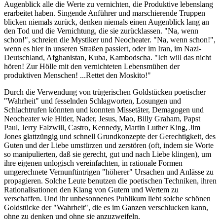
Augenblick alle die Werte zu vernichten, die Produktive lebenslang
erarbeitet haben. Singende Anführer und marschierende Truppen
blicken niemals zurück, denken niemals einen Augenblick lang an
den Tod und die Vernichtung, die sie zurücklassen. "Na, wenn
schon!", schreien die Mystiker und Neocheater. "Na, wenn schon!",
wenn es hier in unseren Straßen passiert, oder im Iran, im Nazi-
Deutschland, Afghanistan, Kuba, Kambodscha. "Ich will das nicht
hören! Zur Hölle mit den vernichteten Lebensmühen der
produktiven Menschen! ...Rettet den Moskito!"
Durch die Verwendung von trügerischen Goldstücken poetischer
"Wahrheit" und fesselnden Schlagworten, Losungen und
Schlachtrufen könnten und konnten Missetäter, Demagogen und
Neocheater wie Hitler, Nader, Jesus, Mao, Billy Graham, Papst
Paul, Jerry Falzwill, Castro, Kennedy, Martin Luther King, Jim
Jones glattzüngig und schnell Grundkonzepte der Gerechtigkeit, des
Guten und der Liebe umstürzen und zerstören (oft, indem sie Worte
so manipulierten, daß sie gerecht, gut und nach Liebe klingen), um
ihre eigenen unlogisch vereinfachten, in rationale Formen
umgerechnete Vernunftintrigen "höherer" Ursachen und Anlässe zu
propagieren. Solche Leute benutzen die poetischen Techniken, ihren
Rationalisationen den Klang von Gutem und Wertem zu
verschaffen. Und ihr unbesonnenes Publikum liebt solche schönen
Goldstücke der "Wahrheit", die es im Ganzen verschlucken kann,
ohne zu denken und ohne sie anzuzweifeln.