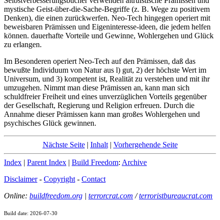
Selbstverbesserungsbücher verwenden altruistische Prämissen und
mystische Geist-über-die-Sache-Begriffe (z. B. Wege zu positivem
Denken), die einen zurückwerfen. Neo-Tech hingegen operiert mit
beweisbaren Prämissen und Eigeninteresse-ideen, die jedem helfen
können. dauerhafte Vorteile und Gewinne, Wohlergehen und Glück
zu erlangen.
Im Besonderen operiert Neo-Tech auf den Prämissen, daß das
bewußte Individuum von Natur aus l) gut, 2) der höchste Wert im
Universum, und 3) kompetent ist, Realität zu verstehen und mit ihr
umzugehen. Nimmt man diese Prämissen an, kann man sich
schuldfreier Freiheit und eines unverzüglichen Vorteils gegenüber
der Gesellschaft, Regierung und Religion erfreuen. Durch die
Annahme dieser Prämissen kann man großes Wohlergehen und
psychisches Glück gewinnen.
Nächste Seite
|
Inhalt
|
Vorhergehende Seite
Index
|
Parent Index
|
Build Freedom
:
Archive
Disclaimer
-
Copyright
-
Contact
Online:
buildfreedom.org
|
terrorcrat.com
/
terroristbureaucrat.com
Build date: 2026-07-30