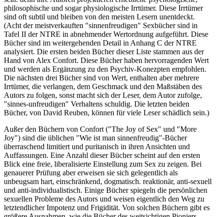
philosophische und sogar physiologische Irrtümer. Diese Irrtümer
sind oft subtil und bleiben von den meisten Lesern unentdeckt.
(Acht der meistverkauften "sinnenfreudigen" Sexbücher sind in
Tafel II der NTRE in abnehmender Wertordnung aufgeführt. Diese
Bücher sind im weitergehenden Detail in Anhang C der NTRE
analysiert. Die ersten beiden Bücher dieser Liste stammen aus der
Hand von Alex Confort. Diese Bücher haben hervorragenden Wert
und werden als Ergänzung zu den Psychiv-Konezpten empfohlen.
Die nächsten drei Bücher sind von Wert, enthalten aber mehrere
Irrtümer, die verlangen, dem Geschmack und den Maßstäben des
Autors zu folgen, sonst macht sich der Leser, dem Autor zufolge,
"sinnes-unfreudigen" Verhaltens schuldig. Die letzten beiden
Bücher, von David Reuben, können für viele Leser schädlich sein.)
Außer den Büchern von Confort ("The Joy of Sex" und "More
Joy") sind die üblichen "Wie ist man sinnenfreudig"-Bücher
überraschend limitiert und puritanisch in ihren Ansichten und
Auffassungen. Eine Anzahl dieser Bücher scheint auf den ersten
Blick eine freie, liberalisierte Einstellung zum Sex zu zeigen. Bei
genauerer Prüfung aber erweisen sie sich gelegentlich als
unbeugsam hart, einschränkend, dogmatisch. reaktionär, anti-sexuell
und anti-individualistisch. Einige Bücher spiegeln die persönlichen
sexuellen Probleme des Autors und weisen eigentlich den Weg zu
letztendlicher Impotenz und Frigidität. Von solchen Büchern gibt es
größere Ausnahmen, wie die Bücher des weitsichtigen Pioniers