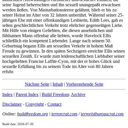
seine Jugend beherrschten und ihn sexuell unangepaßt erwachsen
werden ließen. Von Masturbationsterror gelähmt, blieb er bis zu
seiner Heirat im Alter von 32 Jahren unberührt. Während seiner 25-
jährigen Ehe mit einer offenkundigen Lesbierin, Edith Lees, gab es
selten geschlechtlichen Verkehr trotz ehrlicher gegenseitigen Liebe.
Mit Hilfe von einigen Geliebten, die diesen ansehnlichen und
fühlsamen Mann offenbar alle liebten, wurde Havelock Ellis
schließlich ein kompetent Liebender. Lange nach seinem 50.
Geburtstag begann Ellis am sexuellen Verkehr in hohem Maß
Freude zu gewinnen. In den späten Sechzigern erreichte Ellis seinen
sexuellen Zenith. Er wurde zum leidenschaftlichen Liebhaber seiner
hochgeliebten Francise Laffite-Cyon, mit der er hohes Glück und
sexuelle Erfüllung bis zu seinem Tode im Alter von 80 Jahren
erfuhr.
Nächste Seite
|
Inhalt
|
Vorhergehende Seite
Index
|
Parent Index
|
Build Freedom
:
Archive
Disclaimer
-
Copyright
-
Contact
Online:
buildfreedom.org
|
terrorcrat.com
/
terroristbureaucrat.com
Build date: 2026-07-30