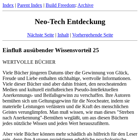
Index
|
Parent Index
|
Build Freedom
:
Archive
Neo-Tech Entdeckung
Nächste Seite
|
Inhalt
|
Vorhergehende Seite
Einfluß ausübender Wissensvorteil 25
WERTVOLLE BÜCHER
Viele Bücher jüngeren Datums über die Gewinnung von Glück,
Freude und Liebe enthalten stichhaltige, wertvolle Informationen.
Viele dieser Bücher sind aber dahin frisiert, den neocheatenden
Medien und kulturell einflußreichen Pseudo-Intellektuellen
Anerkennungs- und Beifallsgewinn zu verschaffen. Ihre Autoren
bemühen sich um Geltungsgewinn für die Neocheater, indem sie
materielle Leistungen verlästern und die Kraft des menschlichen
Geistes verunglimpfen. Man muß wissen, wie man dieses "Streben
nach Anerkennung"-Bemühen wegläßt, um aus diesen Büchern
jedes nützliche Wissen und jeden Wert herauszufiltern.
Aber viele Bücher können mehr schädlich als hilfreich für den Leser
sein. denn ihre Autoren projektieren erhebliche psychologische,