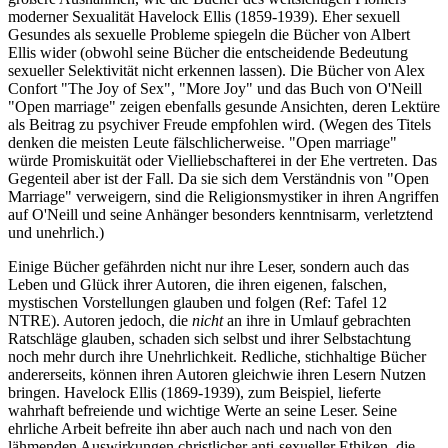
moderner Sexualität Havelock Ellis (1859-1939). Eher sexuell
Gesundes als sexuelle Probleme spiegeln die Bücher von Albert
Ellis wider (obwohl seine Bücher die entscheidende Bedeutung
sexueller Selektivität nicht erkennen lassen). Die Bücher von Alex
Confort "The Joy of Sex", "More Joy" und das Buch von O'Neill
"Open marriage" zeigen ebenfalls gesunde Ansichten, deren Lektüre
als Beitrag zu psychiver Freude empfohlen wird. (Wegen des Titels
denken die meisten Leute fälschlicherweise. "Open marriage"
würde Promiskuität oder Vielliebschafterei in der Ehe vertreten. Das
Gegenteil aber ist der Fall. Da sie sich dem Verständnis von "Open
Marriage" verweigern, sind die Religionsmystiker in ihren Angriffen
auf O'Neill und seine Anhänger besonders kenntnisarm, verletztend
und unehrlich.)
Einige Bücher gefährden nicht nur ihre Leser, sondern auch das
Leben und Glück ihrer Autoren, die ihren eigenen, falschen,
mystischen Vorstellungen glauben und folgen (Ref: Tafel 12
NTRE). Autoren jedoch, die
nicht
an ihre in Umlauf gebrachten
Ratschläge glauben, schaden sich selbst und ihrer Selbstachtung
noch mehr durch ihre Unehrlichkeit. Redliche, stichhaltige Bücher
andererseits, können ihren Autoren gleichwie ihren Lesern Nutzen
bringen. Havelock Ellis (1869-1939), zum Beispiel, lieferte
wahrhaft befreiende und wichtige Werte an seine Leser. Seine
ehrliche Arbeit befreite ihn aber auch nach und nach von den
lähmenden Auswirkungen christlicher anti-sexueller Ethiken, die