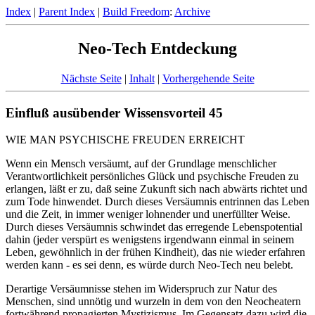
Index
|
Parent Index
|
Build Freedom
:
Archive
Neo-Tech Entdeckung
Nächste Seite
|
Inhalt
|
Vorhergehende Seite
Einfluß ausübender Wissensvorteil 45
WIE MAN PSYCHISCHE FREUDEN ERREICHT
Wenn ein Mensch versäumt, auf der Grundlage menschlicher
Verantwortlichkeit persönliches Glück und psychische Freuden zu
erlangen, läßt er zu, daß seine Zukunft sich nach abwärts richtet und
zum Tode hinwendet. Durch dieses Versäumnis entrinnen das Leben
und die Zeit, in immer weniger lohnender und unerfüllter Weise.
Durch dieses Versäumnis schwindet das erregende Lebenspotential
dahin (jeder verspürt es wenigstens irgendwann einmal in seinem
Leben, gewöhnlich in der frühen Kindheit), das nie wieder erfahren
werden kann - es sei denn, es würde durch Neo-Tech neu belebt.
Derartige Versäumnisse stehen im Widerspruch zur Natur des
Menschen, sind unnötig und wurzeln in dem von den Neocheatern
fortwährend propagierten Mystizismus. Im Gegensatz dazu wird die