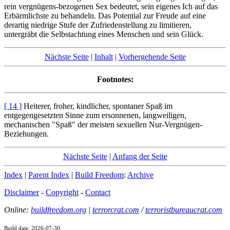
rein vergnügens-bezogenen Sex bedeutet, sein eigenes Ich auf das
Erbärmlichste zu behandeln. Das Potential zur Freude auf eine
derartig niedrige Stufe der Zufriedenstellung zu limitieren,
untergräbt die Selbstachtung eines Menschen und sein Glück.
Nächste Seite
|
Inhalt
|
Vorhergehende Seite
Footnotes:
[ 14 ]
Heiterer, froher, kindlicher, spontaner Spaß im
entgegengesetzten Sinne zum ersonnenen, langweiligen,
mechanischen "Spaß" der meisten sexuellen Nur-Vergnügen-
Beziehungen.
Nächste Seite
|
Anfang der Seite
Index
|
Parent Index
|
Build Freedom
:
Archive
Disclaimer
-
Copyright
-
Contact
Online:
buildfreedom.org
|
terrorcrat.com
/
terroristbureaucrat.com
Build date: 2026-07-30