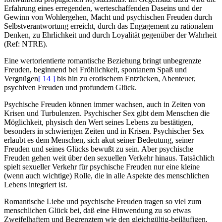
Erfahrung eines erregenden, werteschaffenden Daseins und der
Gewinn von Wohlergehen, Macht und psychischen Freuden durch
Selbstverantwortung erreicht, durch das Engagement zu rationalem
Denken, zu Ehrlichkeit und durch Loyalität gegenüber der Wahrheit
(Ref: NTRE).
Eine wertorientierte romantische Beziehung bringt unbegrenzte
Freuden, beginnend bei Fröhlichkeit, spontanem Spaß und
Vergnügen
[ 14 ]
bis hin zu erotischem Entzücken, Abenteuer,
psychiven Freuden und profundem Glück.
Psychische Freuden können immer wachsen, auch in Zeiten von
Krisen und Turbulenzen. Psychischer Sex gibt dem Menschen die
Möglichkeit, physisch den Wert seines Lebens zu bestätigen,
besonders in schwierigen Zeiten und in Krisen. Psychischer Sex
erlaubt es dem Menschen, sich akut seiner Bedeutung, seiner
Freuden und seines Glücks bewußt zu sein. Aber psychische
Freuden gehen weit über den sexuellen Verkehr hinaus. Tatsächlich
spielt sexueller Verkehr für psychische Freuden nur eine kleine
(wenn auch wichtige) Rolle, die in alle Aspekte des menschlichen
Lebens integriert ist.
Romantische Liebe und psychische Freuden tragen so viel zum
menschlichen Glück bei, daß eine Hinwendung zu so etwas
Zweifelhaftem und Begrenztem wie den gleichgültig-beiläufigen,