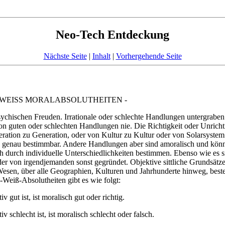
Neo-Tech Entdeckung
Nächste Seite
|
Inhalt
|
Vorhergehende Seite
WEISS MORALABSOLUTHEITEN -
chischen Freuden. Irrationale oder schlechte Handlungen untergrabe
n guten oder schlechten Handlungen nie. Die Richtigkeit oder Unrichti
ation zu Generation, oder von Kultur zu Kultur oder von Solarsystem
 genau bestimmbar. Andere Handlungen aber sind amoralisch und können
ch durch individuelle Unterschiedlichkeiten bestimmen. Ebenso wie es 
oder von irgendjemanden sonst gegründet. Objektive sittliche Grundsä
e Wesen, über alle Geographien, Kulturen und Jahrhunderte hinweg, be
eiß-Absolutheiten gibt es wie folgt:
gut ist, ist moralisch gut oder richtig.
schlecht ist, ist moralisch schlecht oder falsch.