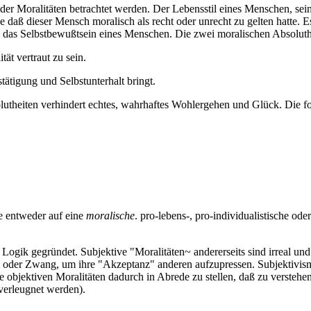
oder Moralitäten betrachtet werden. Der Lebensstil eines Menschen, 
 daß dieser Mensch moralisch als recht oder unrecht zu gelten hatte. 
 das Selbstbewußtsein eines Menschen. Die zwei moralischen Absoluthe
tät vertraut zu sein.
tätigung und Selbstunterhalt bringt.
utheiten verhindert echtes, wahrhaftes Wohlergehen und Glück. Die f
e entweder auf eine
moralische
. pro-lebens-, pro-individualistische ode
 Logik gegründet. Subjektive "Moralitäten~ andererseits sind irreal un
ug oder Zwang, um ihre "Akzeptanz" anderen aufzupressen. Subjektivism
jektiven Moralitäten dadurch in Abrede zu stellen, daß zu verstehen
 verleugnet werden).