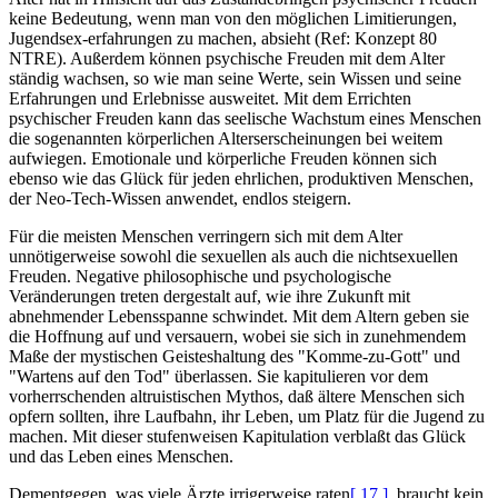
keine Bedeutung, wenn man von den möglichen Limitierungen,
Jugendsex-erfahrungen zu machen, absieht (Ref: Konzept 80
NTRE). Außerdem können psychische Freuden mit dem Alter
ständig wachsen, so wie man seine Werte, sein Wissen und seine
Erfahrungen und Erlebnisse ausweitet. Mit dem Errichten
psychischer Freuden kann das seelische Wachstum eines Menschen
die sogenannten körperlichen Alterserscheinungen bei weitem
aufwiegen. Emotionale und körperliche Freuden können sich
ebenso wie das Glück für jeden ehrlichen, produktiven Menschen,
der Neo-Tech-Wissen anwendet, endlos steigern.
Für die meisten Menschen verringern sich mit dem Alter
unnötigerweise sowohl die sexuellen als auch die nichtsexuellen
Freuden. Negative philosophische und psychologische
Veränderungen treten dergestalt auf, wie ihre Zukunft mit
abnehmender Lebensspanne schwindet. Mit dem Altern geben sie
die Hoffnung auf und versauern, wobei sie sich in zunehmendem
Maße der mystischen Geisteshaltung des "Komme-zu-Gott" und
"Wartens auf den Tod" überlassen. Sie kapitulieren vor dem
vorherrschenden altruistischen Mythos, daß ältere Menschen sich
opfern sollten, ihre Laufbahn, ihr Leben, um Platz für die Jugend zu
machen. Mit dieser stufenweisen Kapitulation verblaßt das Glück
und das Leben eines Menschen.
Dementgegen, was viele Ärzte irrigerweise raten
[ 17 ]
, braucht kein