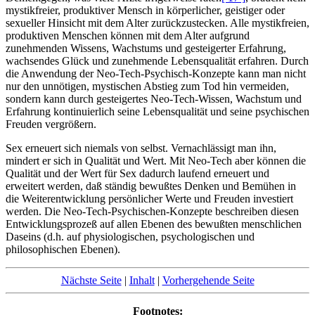
mystikfreier, produktiver Mensch in körperlicher, geistiger oder
sexueller Hinsicht mit dem Alter zurückzustecken. Alle mystikfreien,
produktiven Menschen können mit dem Alter aufgrund
zunehmenden Wissens, Wachstums und gesteigerter Erfahrung,
wachsendes Glück und zunehmende Lebensqualität erfahren. Durch
die Anwendung der Neo-Tech-Psychisch-Konzepte kann man nicht
nur den unnötigen, mystischen Abstieg zum Tod hin vermeiden,
sondern kann durch gesteigertes Neo-Tech-Wissen, Wachstum und
Erfahrung kontinuierlich seine Lebensqualität und seine psychischen
Freuden vergrößern.
Sex erneuert sich niemals von selbst. Vernachlässigt man ihn,
mindert er sich in Qualität und Wert. Mit Neo-Tech aber können die
Qualität und der Wert für Sex dadurch laufend erneuert und
erweitert werden, daß ständig bewußtes Denken und Bemühen in
die Weiterentwicklung persönlicher Werte und Freuden investiert
werden. Die Neo-Tech-Psychischen-Konzepte beschreiben diesen
Entwicklungsprozeß auf allen Ebenen des bewußten menschlichen
Daseins (d.h. auf physiologischen, psychologischen und
philosophischen Ebenen).
Nächste Seite
|
Inhalt
|
Vorhergehende Seite
Footnotes: