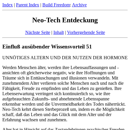
Index
|
Parent Index
|
Build Freedom
:
Archive
Neo-Tech Entdeckung
Nächste Seite
|
Inhalt
|
Vorhergehende Seite
Einfluß ausübender Wissensvorteil 51
UNNÖTIGES ALTERN UND DER NUTZEN DER HORMONE
Werden Menschen älter, werden ihre Lebensauffassungen und -
ansichten oft gleicherweise negativ, wie ihre Hoffnungen und
Träume sich in Enttäuschungen und illusionen verwandeln. Mit
zunehmendem Alter verlieren solche Menschen nach und nach die
Fähigkeit, Freude zu empfinden und das Leben zu genießen. Ihre
Lebenserwartung verringert sich kontinuierlich so, wie ihre
aufgebrauchten Zukunfts- und abnehmende Lebensspanne
erkennbar werden und die Unvermeidbarkeit des Todes näherrückt.
Neo-Tech kehrt diesen Sterbeprozeß um, indem es die Möglichkeit
schaff, daß das Leben und das Glück mit dem Alter und der
Erfahrung wachsen und zunehmen.
Alter hat in Hinsicht auf das Zustandebringen psychischer Freuden