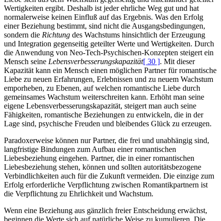
Wertigkeiten ergibt. Deshalb ist jeder ehrliche Weg gut und hat
normalerweise keinen Einfluß auf das Ergebnis. Was den Erfolg
einer Beziehung bestimmt, sind nicht die Ausgangsbedingungen,
sondern die
Richtung
des Wachstums hinsichtlich der Erzeugung
und Integration gegenseitig geteilter Werte und Wertigkeiten. Durch
die Anwendung von Neo-Tech-Psychischen-Konzepten steigert ein
Mensch seine
Lebensverbesserungskapazität
[ 30 ]
. Mit dieser
Kapazität kann ein Mensch einen möglichen Partner für romantische
Liebe zu neuen Erfahrungen, Erlebnissen und zu neuem Wachstum
emporheben, zu Ebenen, auf welchen romantische Liebe durch
gemeinsames Wachstum weiterschreiten kann. Erhöht man seine
eigene Lebensverbesserungskapazität, steigert man auch seine
Fähigkeiten, romantische Beziehungen zu entwickeln, die in der
Lage sind, psychische Freuden und bleibendes Glück zu erzeugen.
Paradoxerweise können nur Partner, die frei und unabhängig sind,
langfristige Bindungen zum Aufbau einer romantischen
Liebesbeziehung eingehen. Partner, die in einer romantischen
Liebesbeziehung stehen, können und sollten autoritätsbezogene
Verbindlichkeiten auch für die Zukunft vermeiden. Die einzige zum
Erfolg erforderliche Verpflichtung zwischen Romantikpartnern ist
die Verpflichtung zu Ehrlichkeit und Wachstum.
Wenn eine Beziehung aus gänzlich freier Entscheidung erwächst,
beginnen die Werte sich auf natürliche Weise zu kumulieren. Die