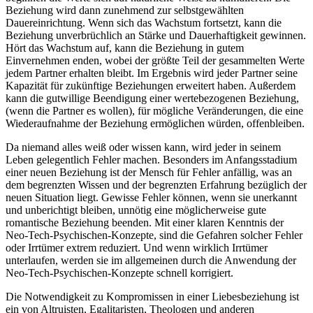
Beziehung wird dann zunehmend zur selbstgewählten
Dauereinrichtung. Wenn sich das Wachstum fortsetzt, kann die
Beziehung unverbrüchlich an Stärke und Dauerhaftigkeit gewinnen.
Hört das Wachstum auf, kann die Beziehung in gutem
Einvernehmen enden, wobei der größte Teil der gesammelten Werte
jedem Partner erhalten bleibt. Im Ergebnis wird jeder Partner seine
Kapazität für zukünftige Beziehungen erweitert haben. Außerdem
kann die gutwillige Beendigung einer wertebezogenen Beziehung,
(wenn die Partner es wollen), für mögliche Veränderungen, die eine
Wiederaufnahme der Beziehung ermöglichen würden, offenbleiben.
Da niemand alles weiß oder wissen kann, wird jeder in seinem
Leben gelegentlich Fehler machen. Besonders im Anfangsstadium
einer neuen Beziehung ist der Mensch für Fehler anfällig, was an
dem begrenzten Wissen und der begrenzten Erfahrung bezüglich der
neuen Situation liegt. Gewisse Fehler können, wenn sie unerkannt
und unberichtigt bleiben, unnötig eine möglicherweise gute
romantische Beziehung beenden. Mit einer klaren Kenntnis der
Neo-Tech-Psychischen-Konzepte, sind die Gefahren solcher Fehler
oder Irrtümer extrem reduziert. Und wenn wirklich Irrtümer
unterlaufen, werden sie im allgemeinen durch die Anwendung der
Neo-Tech-Psychischen-Konzepte schnell korrigiert.
Die Notwendigkeit zu Kompromissen in einer Liebesbeziehung ist
ein von Altruisten, Egalitaristen, Theologen und anderen