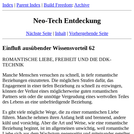
Index
|
Parent Index
|
Build Freedom
:
Archive
Neo-Tech Entdeckung
Nächste Seite
|
Inhalt
|
Vorhergehende Seite
Einfluß ausübender Wissensvorteil 62
ROMANTISCHE LIEBE, FREIHEIT UND DIE DDK-
TECHNIK
Manche Menschen versuchen zu schnell, in tiefe romantische
Beziehungen einzutreten. Die möglichen Strafen dafür, das
Engagement in einer tiefen Beziehung zu schnell zu erzwingen,
können der Verlust eines möglicherweise guten romantischen
Partners sein oder die unnötige Vergeudung eines wertvollen Teiles
des Lebens an eine unbefriedigende Beziehung.
Es gibt viele mögliche Wege, die zu einer romantischen Liebe
führen. Manche nehmen ihren Anfang heiß und brennend, andere
kühl und vorsichtig. Aber die Art und Weise, wie eine romantische
Beziehung beginnt, ist im allgemeinen unwichtig, weil romantische
Liebe sich aus dem Wachstum gegenseitig und miteinander geteilter