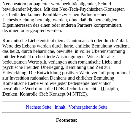
Neocheatern propagierter wertebeeinträchtigender, Schuld
bewirkender Mythos. Mit den Neo-Tech-Psychischen-Konzepten
als Leitfaden können Konflikte zwischen Partnern einer
Liebesbeziehung bereinigt werden, ohne daß die berechtigten
Eigeninteressen des einen oder anderen Partners kompromittiert,
dezimiert oder geopfert werden.
Romantische Liebe entsteht niemals automatisch oder durch Zufall.
Werte des Lebens werden durch harte, ehrliche Bemühung verdient,
das heißt, durch beharrliche, bewußte, in voller Übereinstimmung
mit der Realität orchestrierte Anstrengungen. Wie es für alle
bedeutsamen Werte gilt, verlangen auch romantische Liebe und
psychische Freuden Überlegung, Bemühung und Zeit zur
Entwicklung. Die Entwicklung positiver Werte verläuft proportional
zur Investition rationalen Denkens und ehrlicher Bemühung.
Romantische Liebe wird wie jeder bedeutende menschlich-
persönliche Wert durch die DDK-Technik erreicht ...
D
isziplin,
D
enken,
K
ontrolle (Ref: Konzept 94 NTRE).
Nächste Seite
|
Inhalt
|
Vorhergehende Seite
Footnotes: