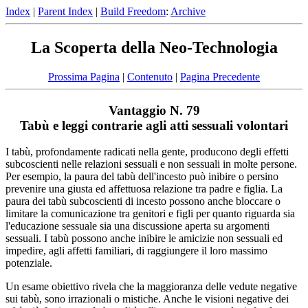
Index
|
Parent Index
|
Build Freedom
:
Archive
La Scoperta della Neo-Technologia
Prossima Pagina
|
Contenuto
|
Pagina Precedente
Vantaggio N. 79
Tabù e leggi contrarie agli atti sessuali volontari
I tabù, profondamente radicati nella gente, producono degli effetti
subcoscienti nelle relazioni sessuali e non sessuali in molte persone.
Per esempio, la paura del tabù dell'incesto può inibire o persino
prevenire una giusta ed affettuosa relazione tra padre e figlia. La
paura dei tabù subcoscienti di incesto possono anche bloccare o
limitare la comunicazione tra genitori e figli per quanto riguarda sia
l'educazione sessuale sia una discussione aperta su argomenti
sessuali. I tabù possono anche inibire le amicizie non sessuali ed
impedire, agli affetti familiari, di raggiungere il loro massimo
potenziale.
Un esame obiettivo rivela che la maggioranza delle vedute negative
sui tabù, sono irrazionali o mistiche. Anche le visioni negative dei