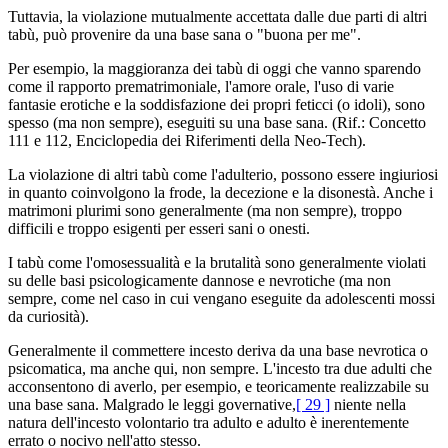
Tuttavia, la violazione mutualmente accettata dalle due parti di altri
tabù, può provenire da una base sana o "buona per me".
Per esempio, la maggioranza dei tabù di oggi che vanno sparendo
come il rapporto prematrimoniale, l'amore orale, l'uso di varie
fantasie erotiche e la soddisfazione dei propri feticci (o idoli), sono
spesso (ma non sempre), eseguiti su una base sana. (Rif.: Concetto
111 e 112, Enciclopedia dei Riferimenti della Neo-Tech).
La violazione di altri tabù come l'adulterio, possono essere ingiuriosi
in quanto coinvolgono la frode, la decezione e la disonestà. Anche i
matrimoni plurimi sono generalmente (ma non sempre), troppo
difficili e troppo esigenti per esseri sani o onesti.
I tabù come l'omosessualità e la brutalità sono generalmente violati
su delle basi psicologicamente dannose e nevrotiche (ma non
sempre, come nel caso in cui vengano eseguite da adolescenti mossi
da curiosità).
Generalmente il commettere incesto deriva da una base nevrotica o
psicomatica, ma anche qui, non sempre. L'incesto tra due adulti che
acconsentono di averlo, per esempio, e teoricamente realizzabile su
una base sana. Malgrado le leggi governative,
[ 29 ]
niente nella
natura dell'incesto volontario tra adulto e adulto è inerentemente
errato o nocivo nell'atto stesso.