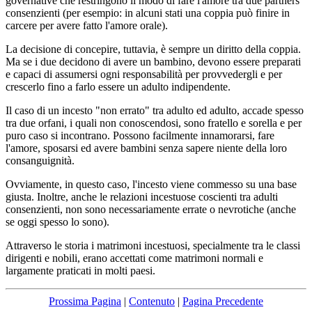
governative che restringono il modo di fare l'amore tra due partners
consenzienti (per esempio: in alcuni stati una coppia può finire in
carcere per avere fatto l'amore orale).
La decisione di concepire, tuttavia, è sempre un diritto della coppia.
Ma se i due decidono di avere un bambino, devono essere preparati
e capaci di assumersi ogni responsabilità per provvedergli e per
crescerlo fino a farlo essere un adulto indipendente.
Il caso di un incesto "non errato" tra adulto ed adulto, accade spesso
tra due orfani, i quali non conoscendosi, sono fratello e sorella e per
puro caso si incontrano. Possono facilmente innamorarsi, fare
l'amore, sposarsi ed avere bambini senza sapere niente della loro
consanguignità.
Ovviamente, in questo caso, l'incesto viene commesso su una base
giusta. Inoltre, anche le relazioni incestuose coscienti tra adulti
consenzienti, non sono necessariamente errate o nevrotiche (anche
se oggi spesso lo sono).
Attraverso le storia i matrimoni incestuosi, specialmente tra le classi
dirigenti e nobili, erano accettati come matrimoni normali e
largamente praticati in molti paesi.
Prossima Pagina
|
Contenuto
|
Pagina Precedente