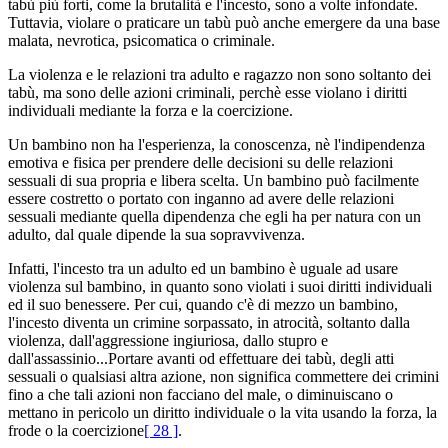
tabù più forti, come la brutalità e l'incesto, sono a volte infondate.
Tuttavia, violare o praticare un tabù può anche emergere da una base
malata, nevrotica, psicomatica o criminale.
La violenza e le relazioni tra adulto e ragazzo non sono soltanto dei
tabù, ma sono delle azioni criminali, perchè esse violano i diritti
individuali mediante la forza e la coercizione.
Un bambino non ha l'esperienza, la conoscenza, nè l'indipendenza
emotiva e fisica per prendere delle decisioni su delle relazioni
sessuali di sua propria e libera scelta. Un bambino può facilmente
essere costretto o portato con inganno ad avere delle relazioni
sessuali mediante quella dipendenza che egli ha per natura con un
adulto, dal quale dipende la sua sopravvivenza.
Infatti, l'incesto tra un adulto ed un bambino è uguale ad usare
violenza sul bambino, in quanto sono violati i suoi diritti individuali
ed il suo benessere. Per cui, quando c'è di mezzo un bambino,
l'incesto diventa un crimine sorpassato, in atrocità, soltanto dalla
violenza, dall'aggressione ingiuriosa, dallo stupro e
dall'assassinio...Portare avanti od effettuare dei tabù, degli atti
sessuali o qualsiasi altra azione, non significa commettere dei crimini
fino a che tali azioni non facciano del male, o diminuiscano o
mettano in pericolo un diritto individuale o la vita usando la forza, la
frode o la coercizione
[ 28 ]
.