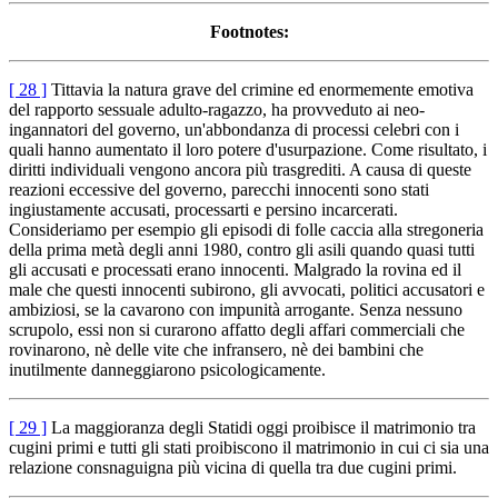
Footnotes:
[ 28 ]
Tittavia la natura grave del crimine ed enormemente emotiva
del rapporto sessuale adulto-ragazzo, ha provveduto ai neo-
ingannatori del governo, un'abbondanza di processi celebri con i
quali hanno aumentato il loro potere d'usurpazione. Come risultato, i
diritti individuali vengono ancora più trasgrediti. A causa di queste
reazioni eccessive del governo, parecchi innocenti sono stati
ingiustamente accusati, processarti e persino incarcerati.
Consideriamo per esempio gli episodi di folle caccia alla stregoneria
della prima metà degli anni 1980, contro gli asili quando quasi tutti
gli accusati e processati erano innocenti. Malgrado la rovina ed il
male che questi innocenti subirono, gli avvocati, politici accusatori e
ambiziosi, se la cavarono con impunità arrogante. Senza nessuno
scrupolo, essi non si curarono affatto degli affari commerciali che
rovinarono, nè delle vite che infransero, nè dei bambini che
inutilmente danneggiarono psicologicamente.
[ 29 ]
La maggioranza degli Statidi oggi proibisce il matrimonio tra
cugini primi e tutti gli stati proibiscono il matrimonio in cui ci sia una
relazione consnaguigna più vicina di quella tra due cugini primi.