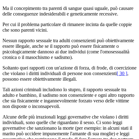
Ma il concepimento tra parenti di sangue quasi uguale, può causare
delle conseguenze indesiderabili e geneticamente recessive.
Per cui il problema particolare di rimanere incinta da quelle coppie
che sono parenti vicini.
Nessun rapporto sessuale tra adulti consenzienti può obiettivamente
essere illegale, anche se il rapporto può essere fisicamente o
psicologicamente dannoso ai due individui (come l'omosessualità
cronica o il masochismo e sadismo).
Soltanto quei rapporti con un'azione di forza, di frode, di coercizione
che violano i diritti individuali di persone non consenzienti
[ 30 ]
,
possono essere obiettivamente illegali.
Tali azioni criminali includono lo stupro, il rapporto sessuale tra
adulto e bambino, il sadismo non consenziente e ogni altro rapporto
che sia fisicamente e ingannevolmente forzato verso delle vittime
non disposte o inconsapevoli.
Alcune delle più irrazionali leggi governative che violano i diritti
individuali, sono quelle che riguardano il sesso. Ci sono leggi
governative che sanzionano la morte (per esempio: in alcuni stati il
marito può uccidere impunemente l'amante di sua moglie) e leggi